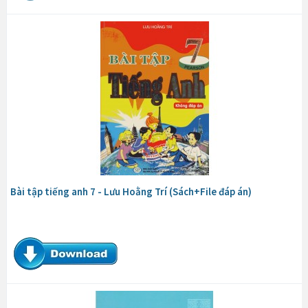
Bài tập tiếng anh 7 - Lưu Hoằng Trí (Sách+File đáp án)