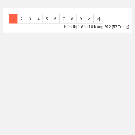
1
2
3
4
5
6
7
8
9
>
>|
Hiển thị 1 đến 16 trong 912 (57 Trang)