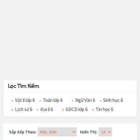
Lọc Tìm Kiếm
Vật lí lớp 6
Toán lớp 6
Ngữ Văn 6
Sinh học 6
Lịch sử 6
Địa lí 6
GDCD lớp 6
Tin học 6
Sắp Xếp Theo:
Hiển Thị: