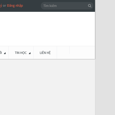
ký
or
Đăng nhập
I
TIN HỌC
LIÊN HỆ