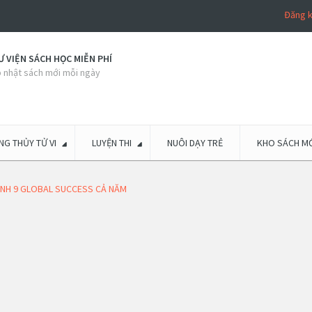
Đăng 
 VIỆN SÁCH HỌC MIỄN PHÍ
 nhật sách mới mỗi ngày
G THỦY TỬ VI
LUYỆN THI
NUÔI DẠY TRẺ
KHO SÁCH MỚ
 ANH 9 GLOBAL SUCCESS CẢ NĂM