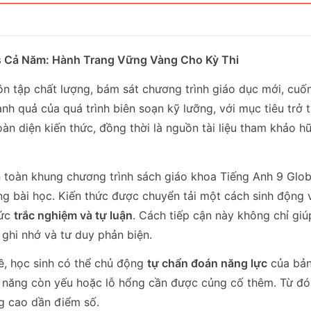
s Cả Năm: Hành Trang Vững Vàng Cho Kỳ Thi
 ôn tập chất lượng, bám sát chương trình giáo dục mới, cuố
ành quả của quá trình biên soạn kỹ lưỡng, với mục tiêu trở
oàn diện kiến thức, đồng thời là nguồn tài liệu tham khảo h
toàn khung chương trình sách giáo khoa Tiếng Anh 9 Globa
g bài học. Kiến thức được chuyển tải một cách sinh động 
ức
trắc nghiệm và tự luận
. Cách tiếp cận này không chỉ gi
 ghi nhớ và tư duy phản biện.
ề, học sinh có thể chủ động
tự chẩn đoán năng lực
của bản
 năng còn yếu hoặc lỗ hổng cần được củng cố thêm. Từ đó,
ng cao dần điểm số.