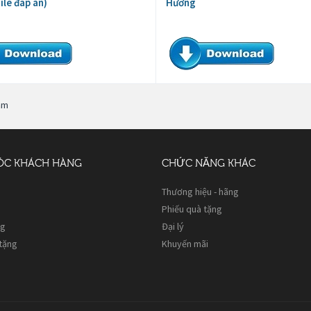
ile đáp án)
Hương
ăm
ÓC KHÁCH HÀNG
CHỨC NĂNG KHÁC
Thương hiệu - hãng
Phiếu quà tặng
ng
Đại lý
 tặng
Khuyến mãi