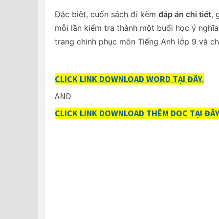
Đặc biệt, cuốn sách đi kèm
đáp án chi tiết
, 
mỗi lần kiểm tra thành một buổi học ý nghĩa.
trang chinh phục môn Tiếng Anh lớp 9 và ch
CLICK LINK DOWNLOAD WORD TẠI ĐÂY.
AND
CLICK LINK DOWNLOAD THÊM DOC TẠI ĐÂ