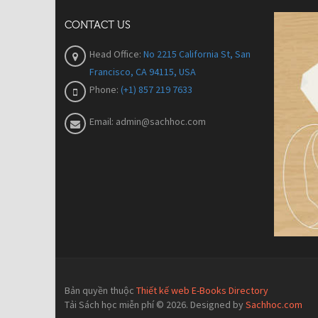
CONTACT US
Head Office:
No 2215 California St, San
Francisco, CA 94115, USA
Phone:
(+1) 857 219 7633
Email:
admin@sachhoc.com
Bản quyền thuộc
Thiết kế web E-Books Directory
Tải Sách học miễn phí © 2026. Designed by
Sachhoc.com