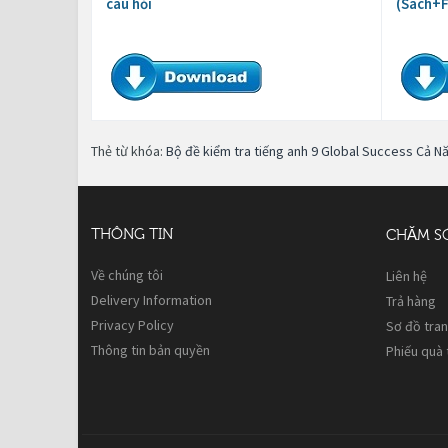
câu hỏi
(Sách+F
Thẻ từ khóa:
Bộ đề kiểm tra tiếng anh 9 Global Success Cả N
THÔNG TIN
CHĂM S
Về chúng tôi
Liên hệ
Delivery Information
Trả hàng
Privacy Policy
Sơ đồ tra
Thông tin bản quyền
Phiếu quà