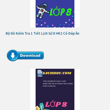
Bộ Đề Kiểm Tra 1 Tiết Lịch Sử 8 HK2 Có Đáp Án