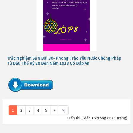
Trắc Nghiệm Sử 8 Bài 30- Phong Trào Yêu Nước Chống Pháp
Từ Đầu Thế Kỷ 20 Đến Năm 1918 Có Đáp Án
1
2
3
4
5
>
>|
Hiển thị 1 đến 16 trong 66 (5 Trang)