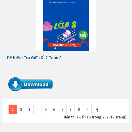
Đề Kiểm Tra Giữa Kì 2 Toán 8
1
2
3
4
5
6
7
8
9
>
>|
Hiển thị 1 đến 16 trong 257 (17 Trang)