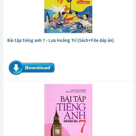
Bài tập tiếng anh 7 - Lưu Hoằng Trí (Sách+File đáp án)