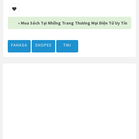
» Mua Sách Tại Những Trang Thương Mại Điện Tử Uy Tín
FAHASA
SHOPEE
TIKI