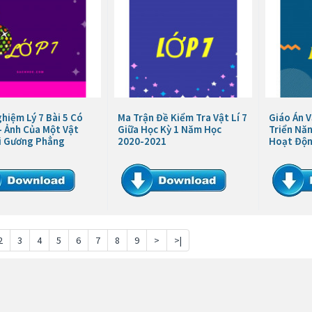
hiệm Lý 7 Bài 5 Có
Ma Trận Đề Kiểm Tra Vật Lí 7
Giáo Án V
- Ảnh Của Một Vật
Giữa Học Kỳ 1 Năm Học
Triển Nă
i Gương Phẳng
2020-2021
Hoạt Độ
2
3
4
5
6
7
8
9
>
>|