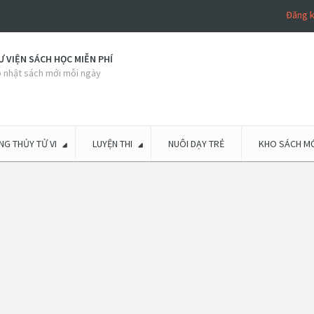
Đăng 
 VIỆN SÁCH HỌC MIỄN PHÍ
 nhật sách mới mỗi ngày
G THỦY TỬ VI
LUYỆN THI
NUÔI DẠY TRẺ
KHO SÁCH MỚ