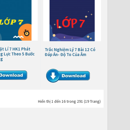
ật Lí 7 HK1 Phát
Trắc Nghiệm Lý 7 Bài 12 Có
ng Lực Theo 5 Bước
Đáp Án- Độ To Của Âm
ng
Hiển thị 1 đến 16 trong 291 (19 Trang)