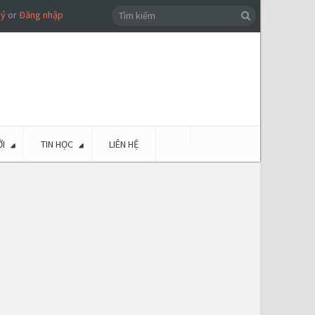
ký
or
Đăng nhập
I
TIN HỌC
LIÊN HỆ