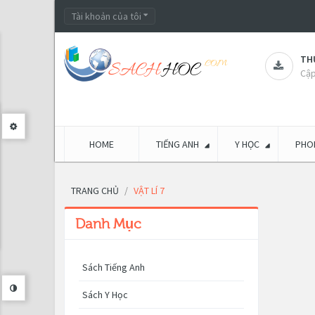
Tài khoản của tôi
THƯ
Cập
HOME
TIẾNG ANH
Y HỌC
PHON
TRANG CHỦ
VẬT LÍ 7
Danh Mục
Sách Tiếng Anh
Sách Y Học