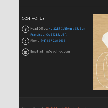
CONTACT US
Head Office:
No 2215 California St, San
Francisco, CA 94115, USA
Phone:
(+1) 857 219 7633
Email:
admin@sachhoc.com