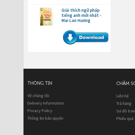
Giải thích ngữ pháp
tiếng anh mới nhất -
Mai Lan Hương
THÔNG TIN
CHĂM S
Về chúng tôi
Liên hệ
Delivery Information
Trả hàng
Privacy Policy
Sơ đồ tra
Thông tin bản quyền
Phiếu quà