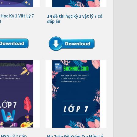
 Học Kỳ 1 Vật Lý 7
14 đề thi học kỳ 2 vật lý 7 có
n
đáp án
 HSG Lý 7 Cấp
Ma Trận Đề Kiểm Tra Môn Lý