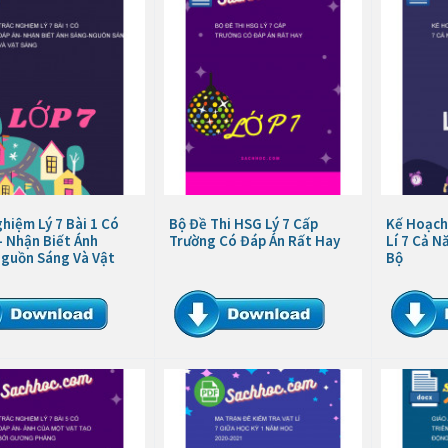
hiệm Lý 7 Bài 1 Có
Bộ Đề Thi HSG Lý 7 Cấp
Kế Hoạch
- Nhận Biết Ánh
Trường Có Đáp Án Rất Hay
Lí 7 Cả 
guồn Sáng Và Vật
Bộ