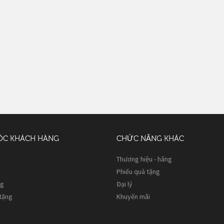
ÓC KHÁCH HÀNG
CHỨC NĂNG KHÁC
Thương hiệu - hãng
Phiếu quà tặng
ng
Đại lý
 tặng
Khuyến mãi