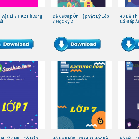
 Vật Lí 7 HK2 Phương
Đề Cương Ôn Tập Vật Lý Lớp
40 Đề Thi
ới
7 Học Kỳ 2
Có Đáp Á
hi Lý 7 HK1 Có Đáp
Bộ Đề Kiểm Tra Giữa Học Kỳ
Bộ Đề Thi