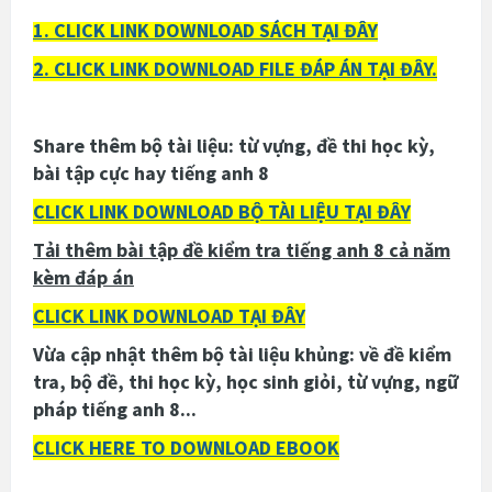
1. CLICK LINK DOWNLOAD SÁCH TẠI ĐÂY
2. CLICK LINK DOWNLOAD FILE ĐÁP ÁN TẠI ĐÂY.
Share thêm bộ tài liệu: từ vựng, đề thi học kỳ,
bài tập cực hay tiếng anh 8
CLICK LINK DOWNLOAD BỘ TÀI LIỆU TẠI ĐÂY
Tải thêm bài tập đề kiểm tra tiếng anh 8 cả năm
kèm đáp án
CLICK LINK DOWNLOAD TẠI ĐÂY
Vừa cập nhật thêm bộ tài liệu khủng: về đề kiểm
tra, bộ đề, thi học kỳ, học sinh giỏi, từ vựng, ngữ
pháp tiếng anh 8...
CLICK HERE TO DOWNLOAD EBOOK