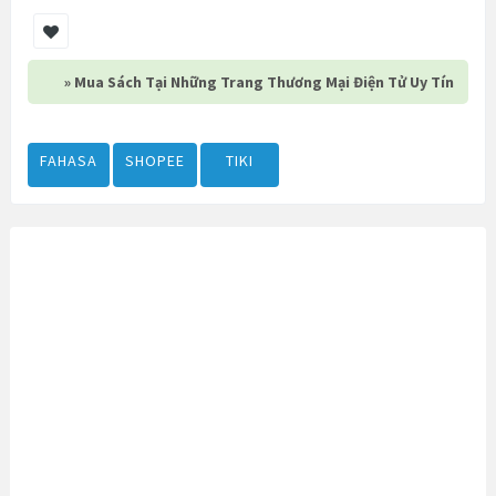
» Mua Sách Tại Những Trang Thương Mại Điện Tử Uy Tín
FAHASA
SHOPEE
TIKI