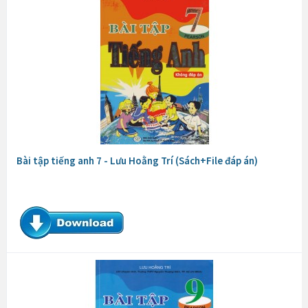
Bài tập tiếng anh 7 - Lưu Hoằng Trí (Sách+File đáp án)