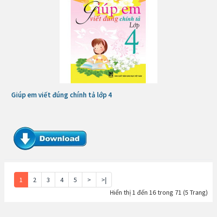
Giúp em viết đúng chính tả lớp 4
1
2
3
4
5
>
>|
Hiển thị 1 đến 16 trong 71 (5 Trang)