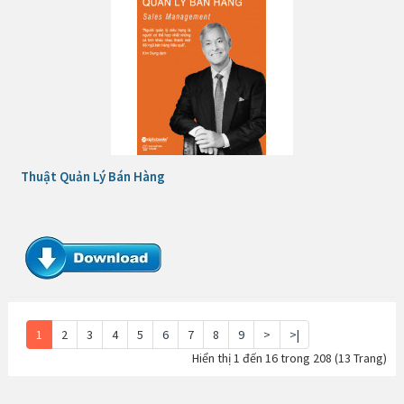
Thuật Quản Lý Bán Hàng
1
2
3
4
5
6
7
8
9
>
>|
Hiển thị 1 đến 16 trong 208 (13 Trang)