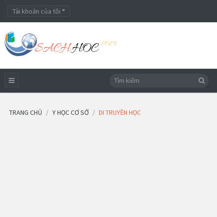
Tài khoản của tôi
TRANG CHỦ
Y HỌC CƠ SỞ
DI TRUYỀN HỌC