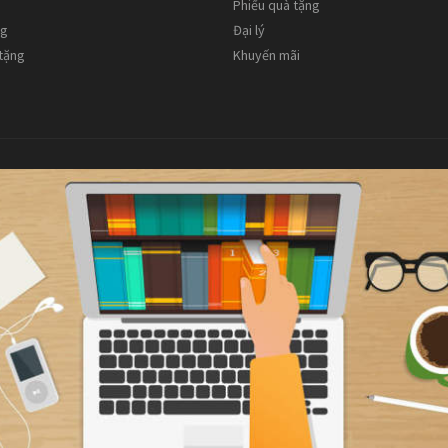
Phiếu quà tặng
ng
Đại lý
 tặng
Khuyến mãi