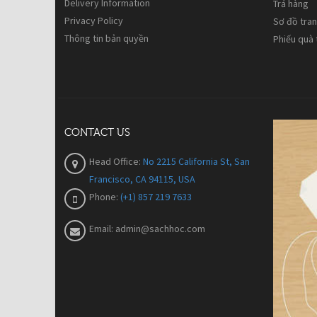
Delivery Information
Trả hàng
Privacy Policy
Sơ đồ tra
Thông tin bản quyền
Phiếu quà
CONTACT US
Head Office:
No 2215 California St, San
Francisco, CA 94115, USA
Phone:
(+1) 857 219 7633
Email:
admin@sachhoc.com