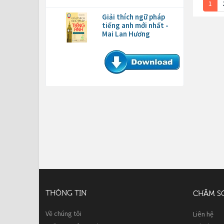
1
Giải thích ngữ pháp
tiếng anh mới nhất -
Mai Lan Hương
THÔNG TIN
CHĂM S
Về chúng tôi
Liên hệ