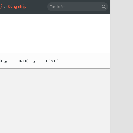
ký
or
Đăng nhập
I
TIN HỌC
LIÊN HỆ