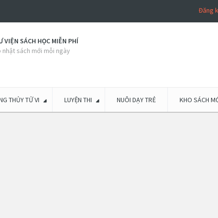
Đăng 
 VIỆN SÁCH HỌC MIỄN PHÍ
 nhật sách mới mỗi ngày
G THỦY TỬ VI
LUYỆN THI
NUÔI DẠY TRẺ
KHO SÁCH MỚ