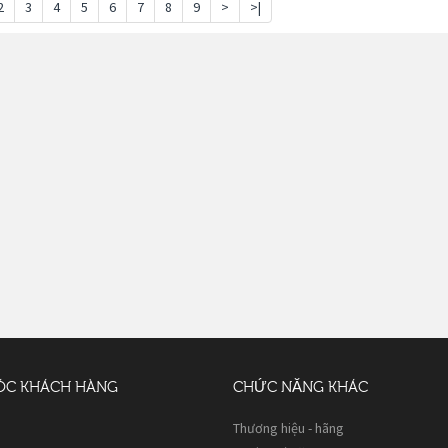
2
3
4
5
6
7
8
9
>
>|
ÓC KHÁCH HÀNG
CHỨC NĂNG KHÁC
Thương hiệu - hãng