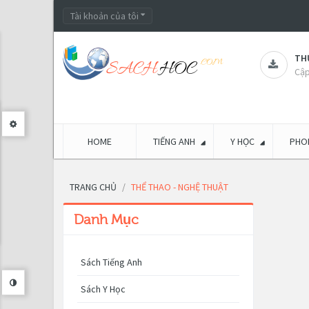
Tài khoản của tôi
THƯ
Cập
HOME
TIẾNG ANH
Y HỌC
PHON
TRANG CHỦ
THỂ THAO - NGHỆ THUẬT
Danh Mục
Sách Tiếng Anh
Sách Y Học