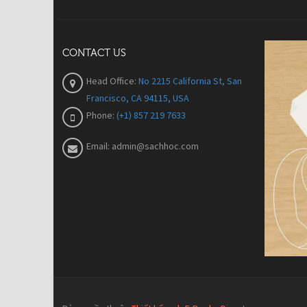
CONTACT US
Head Office:
No 2215 California St, San
Francisco, CA 94115, USA
Phone:
(+1) 857 219 7633
Email:
admin@sachhoc.com