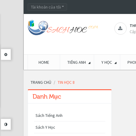
Tài khoản của tôi
THƯ
Cập
HOME
TIẾNG ANH
Y HỌC
PHON
TRANG CHỦ
TIN HỌC 8
Danh Mục
Sách Tiếng Anh
Sách Y Học