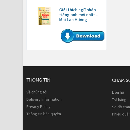
Giải thích ngữ pháp
tiếng anh mới nhất -
Mai Lan Hương
THÔNG TIN
CHĂM S
Về chúng tôi
Liên hệ
Delivery Information
Trả hàng
Privacy Policy
Sơ đồ tra
Thông tin bản quyền
Phiếu quà