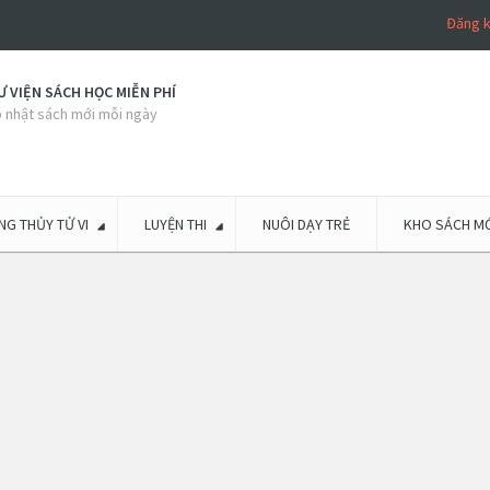
Đăng 
 VIỆN SÁCH HỌC MIỄN PHÍ
 nhật sách mới mỗi ngày
G THỦY TỬ VI
LUYỆN THI
NUÔI DẠY TRẺ
KHO SÁCH MỚ