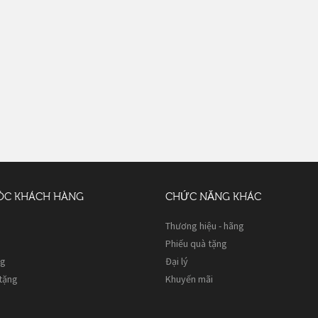
ÓC KHÁCH HÀNG
CHỨC NĂNG KHÁC
Thương hiệu - hãng
Phiếu quà tặng
ng
Đại lý
 tặng
Khuyến mãi