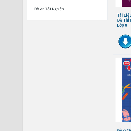
Đồ Án Tốt Nghiệp
Tài Liệ
Đề Thi 
Lớp 8
Đề cươn