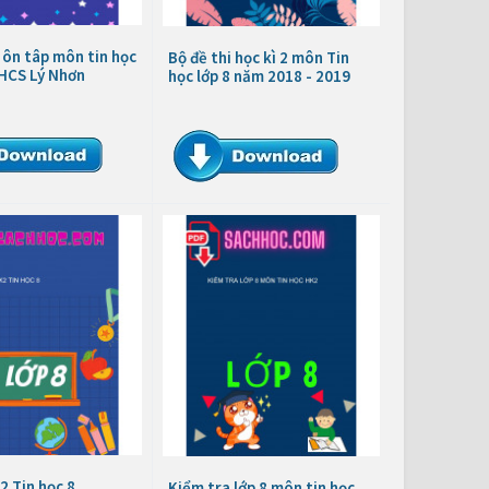
ôn tâp môn tin học
Bộ đề thi học kì 2 môn Tin
THCS Lý Nhơn
học lớp 8 năm 2018 - 2019
2 Tin học 8
Kiểm tra lớp 8 môn tin học