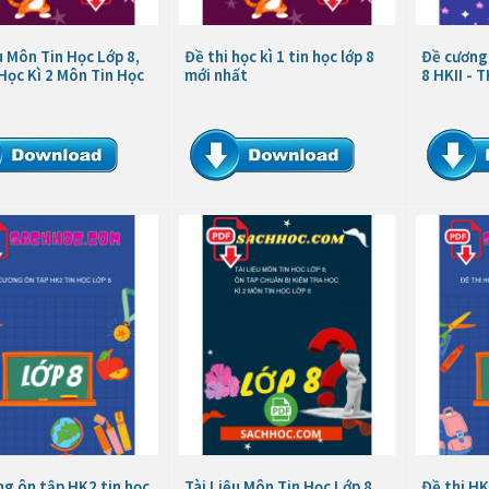
u Môn Tin Học Lớp 8,
Đề thi học kì 1 tin học lớp 8
Đề cương 
Học Kì 2 Môn Tin Học
mới nhất
8 HKII - 
g ôn tập HK2 tin học
Tài Liệu Môn Tin Học Lớp 8,
Đề thi HK