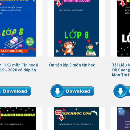
hi HK1 môn Tin học 8
Ôn tập lớp 8 môn tin học
Tài Liệu 
19 - 2020 có đáp án
Đề Cương 
Môn Tin H