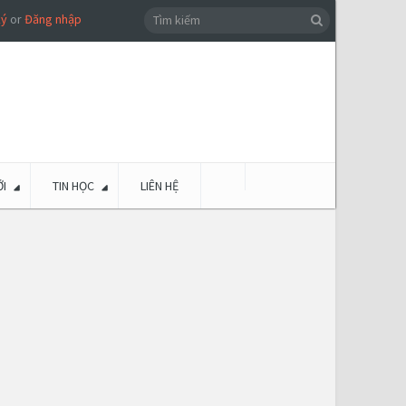
ký
or
Đăng nhập
I
TIN HỌC
LIÊN HỆ