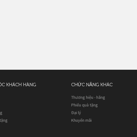
ÓC KHÁCH HÀNG
CHỨC NĂNG KHÁC
Thương hiệu - hãng
Phiếu quà tặng
ng
Đại lý
 tặng
Khuyến mãi