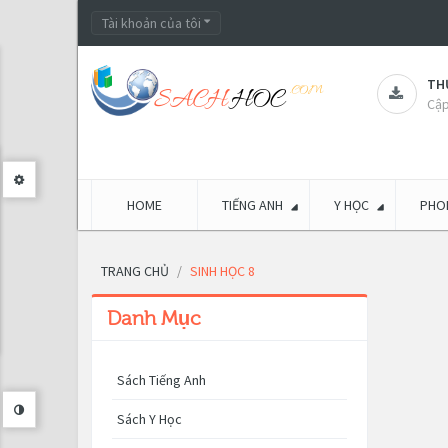
Tài khoản của tôi
THƯ
Cập
HOME
TIẾNG ANH
Y HỌC
PHON
TRANG CHỦ
SINH HỌC 8
Danh Mục
Sách Tiếng Anh
Sách Y Học