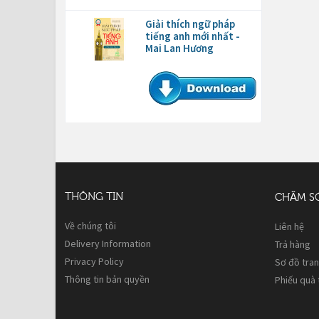
Giải thích ngữ pháp
tiếng anh mới nhất -
Mai Lan Hương
THÔNG TIN
CHĂM S
Về chúng tôi
Liên hệ
Delivery Information
Trả hàng
Privacy Policy
Sơ đồ tra
Thông tin bản quyền
Phiếu quà