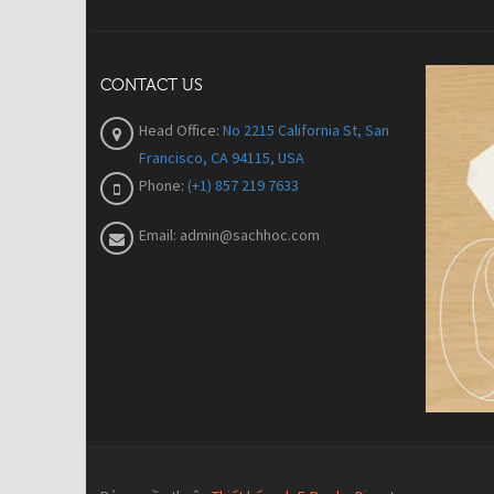
CONTACT US
Head Office:
No 2215 California St, San
Francisco, CA 94115, USA
Phone:
(+1) 857 219 7633
Email:
admin@sachhoc.com