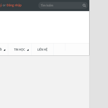
ký
or
Đăng nhập
I
TIN HỌC
LIÊN HỆ