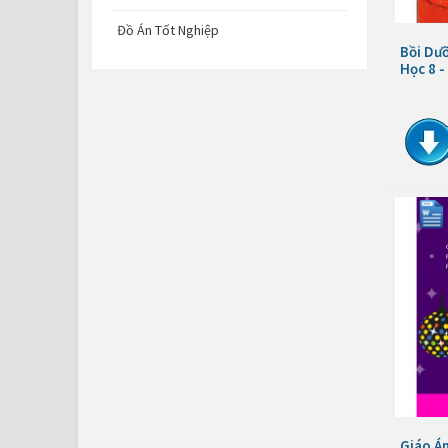
Đồ Án Tốt Nghiệp
Bồi Dưỡ
Học 8 
Giáo Á