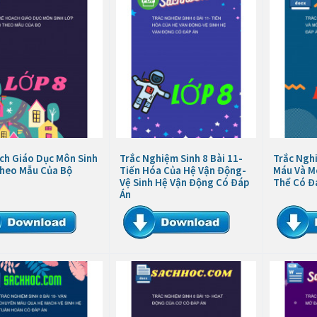
ch Giáo Dục Môn Sinh
Trắc Nghiệm Sinh 8 Bài 11-
Trắc Nghi
Theo Mẫu Của Bộ
Tiến Hóa Của Hệ Vận Động-
Máu Và M
Vệ Sinh Hệ Vận Động Có Đáp
Thể Có Đ
Án