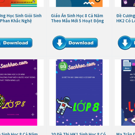
ng Học Sinh Giỏi Sinh
Giáo Án Sinh Học 8 Cả Năm
Đề Cương
- Phan Khắc Nghệ
Theo Mẫu Mới 5 Hoạt Động
HK2 Có Lờ
n Sinh Học 8 Cả Năm
20 Đề Thi HK1 Sinh Học 8 Có
Ma Trận 