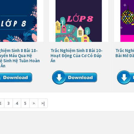
hiệm Sinh 8 Bài 18-
Trắc Nghiệm Sinh 8 Bài 10-
Trắc Nghi
uyển Máu Qua Hệ
Hoạt Động Của Cơ Có Đáp
Bài Mở Đ
ệ Sinh Hệ Tuần Hoàn
Án
 Án
2
3
4
5
>
>|