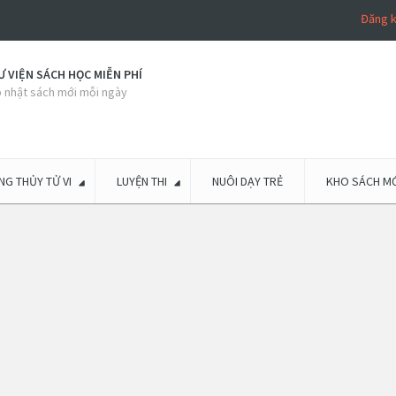
Đăng 
 VIỆN SÁCH HỌC MIỄN PHÍ
 nhật sách mới mỗi ngày
G THỦY TỬ VI
LUYỆN THI
NUÔI DẠY TRẺ
KHO SÁCH MỚ