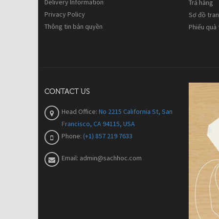
Delivery Information
Trả hàng
Privacy Policy
Sơ đồ tra
Thông tin bản quyền
Phiếu quà
CONTACT US
Head Office:
No 2215 California St, San
Francisco, CA 94115, USA
Phone:
(+1) 857 219 7633
Email:
admin@sachhoc.com