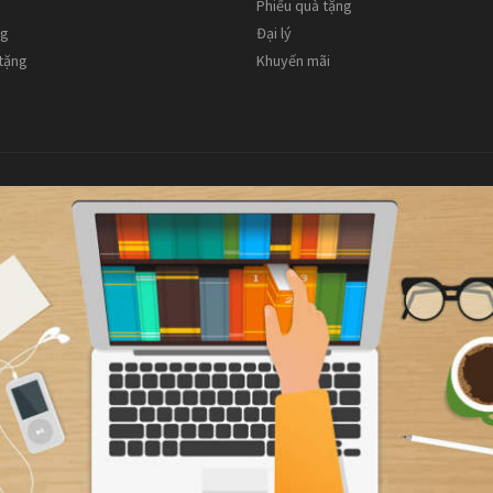
Phiếu quà tặng
ng
Đại lý
 tặng
Khuyến mãi