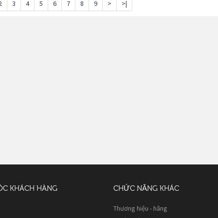
2
3
4
5
6
7
8
9
>
>|
ÓC KHÁCH HÀNG
CHỨC NĂNG KHÁC
Thương hiệu - hãng