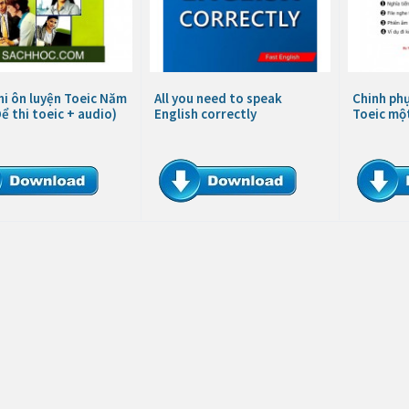
hi ôn luyện Toeic Năm
All you need to speak
Chinh phụ
ể thi toeic + audio)
English correctly
Toeic mộ