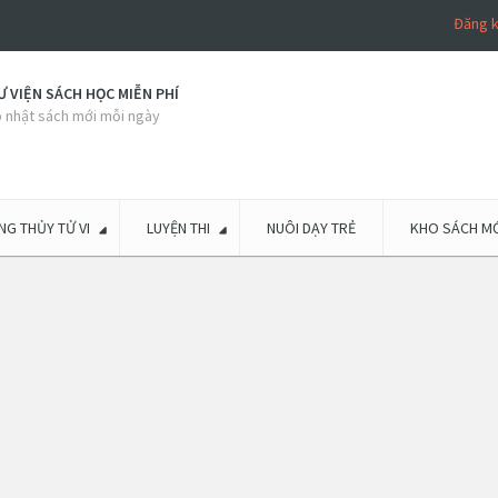
Đăng 
 VIỆN SÁCH HỌC MIỄN PHÍ
 nhật sách mới mỗi ngày
G THỦY TỬ VI
LUYỆN THI
NUÔI DẠY TRẺ
KHO SÁCH MỚ