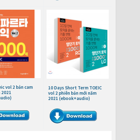
ic vol 2 bản cam
10 Days Short Term TOEIC
 2021
vol 2 phiên bản mới năm
udio)
2021 (ebook+audio)