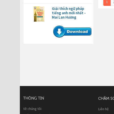
1
Giải thích ngữ pháp
tiếng anh mới nhất -
Mai Lan Hương
THÔNG TIN
CHĂM S
Về chúng tôi
Liên hệ