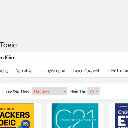
Toeic
ìm Kiếm
vựng
Ngữ pháp
Luyện nghe
Luyện đọc, viết
Đề thi To
Sắp Xếp Theo:
Hiển Thị: