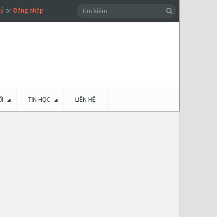
ký
or
Đăng nhập
I
TIN HỌC
LIÊN HỆ