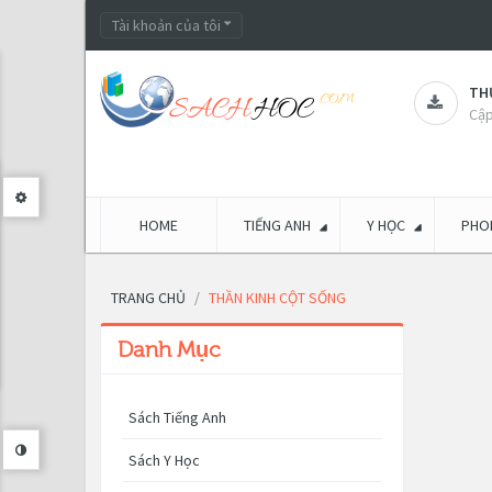
Tài khoản của tôi
THƯ
Cập
HOME
TIẾNG ANH
Y HỌC
PHON
TRANG CHỦ
THẦN KINH CỘT SỐNG
Danh Mục
Sách Tiếng Anh
Sách Y Học