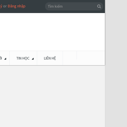
ký
or
Đăng nhập
I
TIN HỌC
LIÊN HỆ