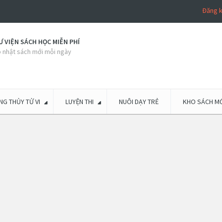
Đăng 
 VIỆN SÁCH HỌC MIỄN PHÍ
 nhật sách mới mỗi ngày
G THỦY TỬ VI
LUYỆN THI
NUÔI DẠY TRẺ
KHO SÁCH MỚ