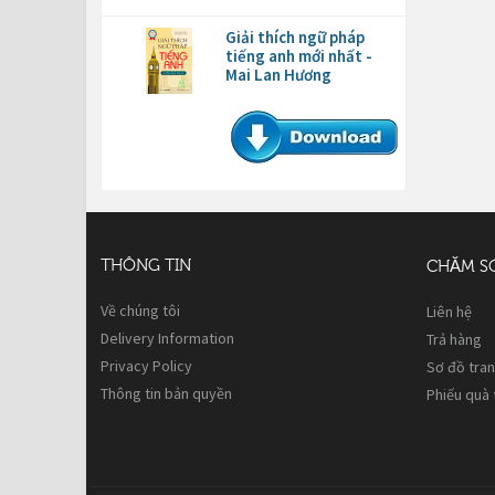
Giải thích ngữ pháp
tiếng anh mới nhất -
Mai Lan Hương
THÔNG TIN
CHĂM S
Về chúng tôi
Liên hệ
Delivery Information
Trả hàng
Privacy Policy
Sơ đồ tra
Thông tin bản quyền
Phiếu quà