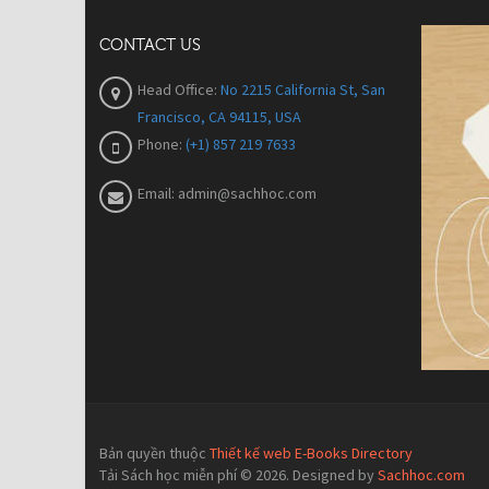
CONTACT US
Head Office:
No 2215 California St, San
Francisco, CA 94115, USA
Phone:
(+1) 857 219 7633
Email:
admin@sachhoc.com
Bản quyền thuộc
Thiết kế web E-Books Directory
Tải Sách học miễn phí © 2026. Designed by
Sachhoc.com