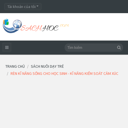
Tài khoản của tôi
TRANG CHỦ
SÁCH NUÔI DẠY TRẺ
RÈN KĨ NĂNG SỐNG CHO HỌC SINH - KĨ NĂNG KIỂM SOÁT CẢM XÚC