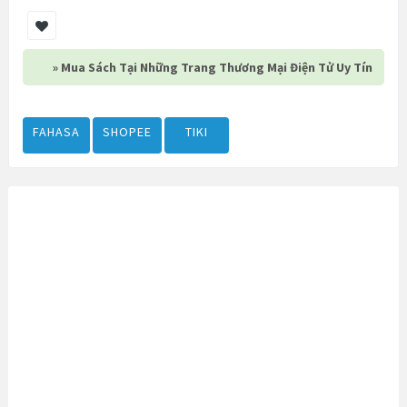
» Mua Sách Tại Những Trang Thương Mại Điện Tử Uy Tín
FAHASA
SHOPEE
TIKI