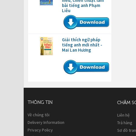
hiểu, chiến thuật làm
bài tiếng anh Phạm
Liễu
Giải thích ngữ pháp
tiếng anh mới nhất -
Mai Lan Hương
THÔNG TIN
CHĂM S
Về chúng tôi
Liên hệ
Delivery Information
Trả hàng
Privacy Policy
Sơ đồ tra