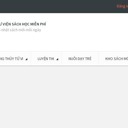
Đăng 
 VIỆN SÁCH HỌC MIỄN PHÍ
 nhật sách mới mỗi ngày
G THỦY TỬ VI
LUYỆN THI
NUÔI DẠY TRẺ
KHO SÁCH MỚ