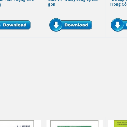
ại
gon
Trong Cô