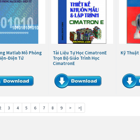
ng Matlab Mô Phỏng
Tài Liệu Tự Học CimatronE
Kỹ Thuật
iện-Điện Tử
Trọn Bộ Giáo Trình Học
CimatronE
2
3
4
5
6
7
8
9
>
>|