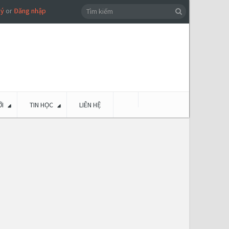
ký
or
Đăng nhập
I
TIN HỌC
LIÊN HỆ