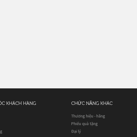
ÓC KHÁCH HÀNG
CHỨC NĂNG KHÁC
Thương hiệu - hãng
Phiếu quà tặng
ng
Đại lý