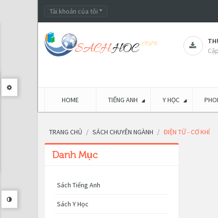
Tài khoản của tôi
THƯ
Cập
HOME
TIẾNG ANH
Y HỌC
PHON
TRANG CHỦ
SÁCH CHUYÊN NGÀNH
ĐIỆN TỬ - CƠ KHÍ
Danh Mục
Sách Tiếng Anh
Sách Y Học