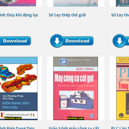
ình thủy khí động lực
Sổ tay thép thế giới
Sổ tay th
rình Biến Dạng Dẻo
Giáo trình máy công cụ cắt
PLC Lập 