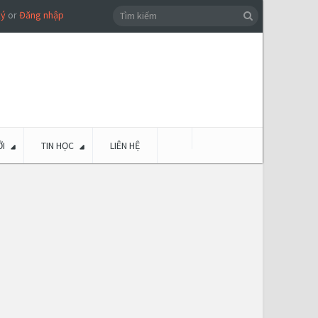
ký
or
Đăng nhập
I
TIN HỌC
LIÊN HỆ