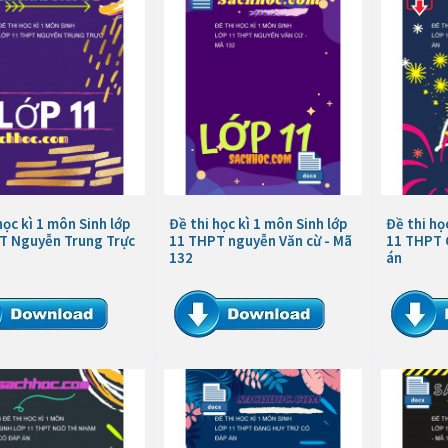
học kì 1 môn Sinh lớp
Đề thi học kì 1 môn Sinh lớp
Đề thi họ
T Nguyễn Trung Trực
11 THPT nguyễn Văn cừ - Mã
11 THPT 
132
án