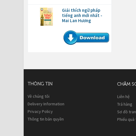
Giải thích ngữ pháp
tiếng anh mới nhất -
Mai Lan Hương
THÔNG TIN
CHĂM S
Về chúng tôi
Liên hệ
Delivery Information
Trả hàng
Privacy Policy
Sơ đồ tra
Thông tin bản quyền
Phiếu quà