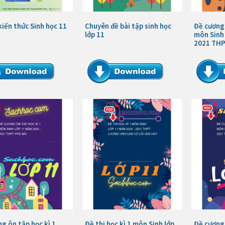
kiến thức Sinh học 11
Chuyên đề bài tập sinh học
Đề cương 
lớp 11
môn Sinh 
2021 THP
g ôn tập học kì 1
Đề thi học kì 1 môn Sinh lớp
Đề cương 