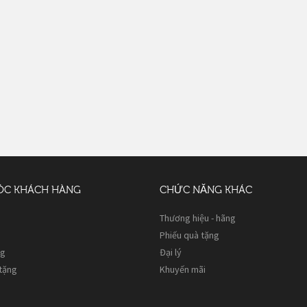
ÓC KHÁCH HÀNG
CHỨC NĂNG KHÁC
Thương hiệu - hãng
Phiếu quà tặng
ng
Đại lý
 tặng
Khuyến mãi