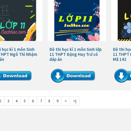
i học kì 1 môn Sinh
Đề thi học kì 1 môn Sinh lớp
Đề thi họ
 THPT Ngô Thì Nhậm
11 THPT Đặng Huy Trứ có
11 THPT M
 án
đáp án
Mã 142
2
3
4
5
6
7
8
9
>
>|