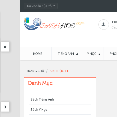
Tài khoản của tôi
THƯ
Cập
HOME
TIẾNG ANH
Y HỌC
PHON
TRANG CHỦ
SINH HỌC 11
Danh Mục
Sách Tiếng Anh
Sách Y Học