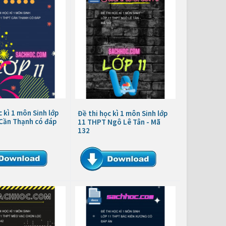
c kì 1 môn Sinh lớp
Đề thi học kì 1 môn Sinh lớp
Cần Thạnh có đáp
11 THPT Ngô Lê Tân - Mã
132