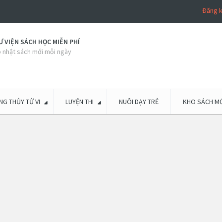
Đăng 
 VIỆN SÁCH HỌC MIỄN PHÍ
 nhật sách mới mỗi ngày
G THỦY TỬ VI
LUYỆN THI
NUÔI DẠY TRẺ
KHO SÁCH MỚ