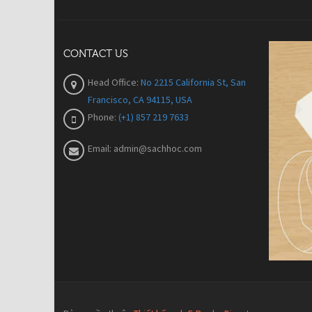
CONTACT US
Head Office:
No 2215 California St, San
Francisco, CA 94115, USA
Phone:
(+1) 857 219 7633
Email:
admin@sachhoc.com