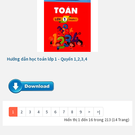
Hướng dẫn học toán lớp 1 - Quyển 1,2,3,4
1
2
3
4
5
6
7
8
9
>
>|
Hiển thị 1 đến 16 trong 213 (14 Trang)