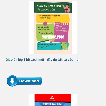
Giáo án lớp 1 bộ sách mới - đầy đủ tất cả các môn