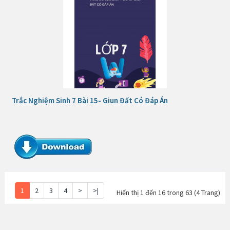
Trắc Nghiệm Sinh 7 Bài 15- Giun Đất Có Đáp Án
1
2
3
4
>
>|
Hiển thị 1 đến 16 trong 63 (4 Trang)