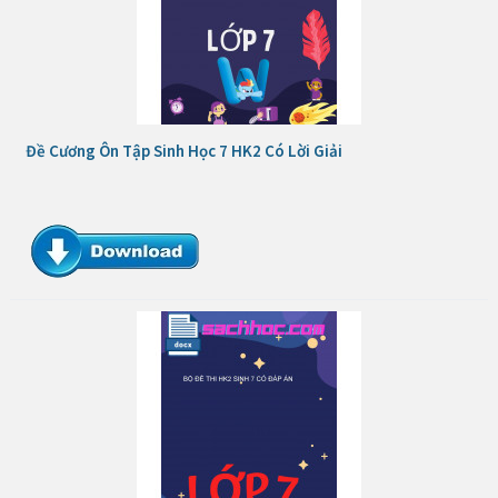
Đề Cương Ôn Tập Sinh Học 7 HK2 Có Lời Giải