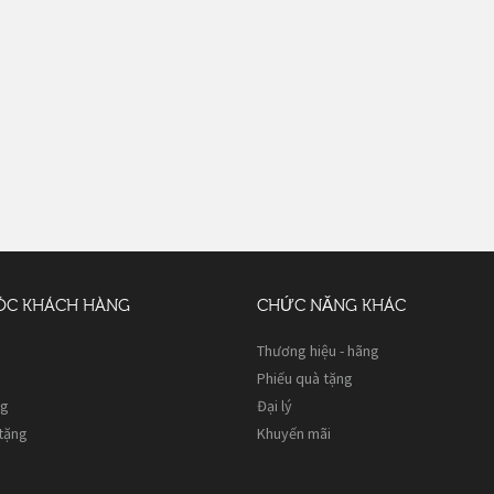
ÓC KHÁCH HÀNG
CHỨC NĂNG KHÁC
Thương hiệu - hãng
Phiếu quà tặng
ng
Đại lý
 tặng
Khuyến mãi