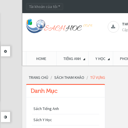
Tài khoản của tôi
THƯ
Cập
HOME
TIẾNG ANH
Y HỌC
PHON
TRANG CHỦ
SÁCH THAM KHẢO
TỪ VỰNG
Danh Mục
Sách Tiếng Anh
Sách Y Học