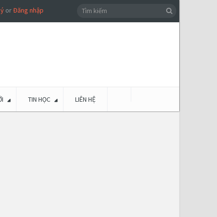
ký
or
Đăng nhập
I
TIN HỌC
LIÊN HỆ