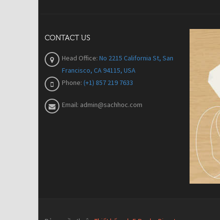
CONTACT US
Head Office:
No 2215 California St, San
Francisco, CA 94115, USA
Phone:
(+1) 857 219 7633
Email:
admin@sachhoc.com