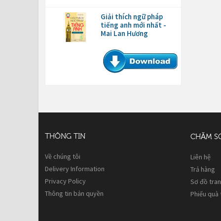
Giải thích ngữ pháp
tiếng anh mới nhất -
Mai Lan Hương
THÔNG TIN
CHĂM S
Về chúng tôi
Liên hệ
Delivery Information
Trả hàng
Privacy Policy
Sơ đồ tra
Thông tin bản quyền
Phiếu quà