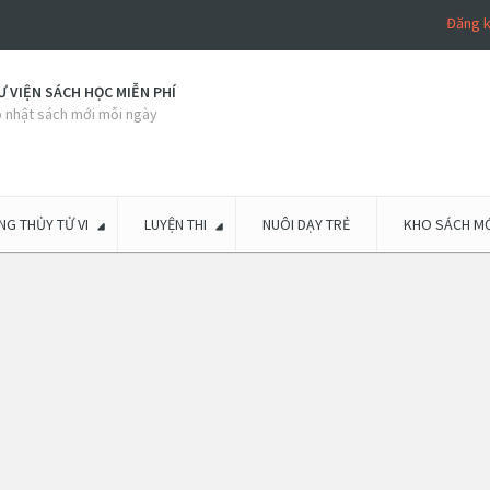
Đăng 
 VIỆN SÁCH HỌC MIỄN PHÍ
 nhật sách mới mỗi ngày
G THỦY TỬ VI
LUYỆN THI
NUÔI DẠY TRẺ
KHO SÁCH MỚ