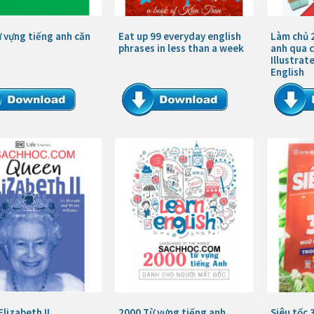
 vựng tiếng anh căn
Eat up 99 everyday english
Làm chủ 
phrases in less than a week
anh qua c
Illustrat
English
lizabeth II
2000 Từ vựng tiếng anh
Siêu tốc 