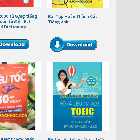
2000 từ vựng tiếng
Bài Tập Hoàn Thành Câu
uốn từ điển ELI
Tiếng Anh
ed Dictionary
30 Ngày ngữ pháp
Bộ tài liệu tự học Toeic từ 0-