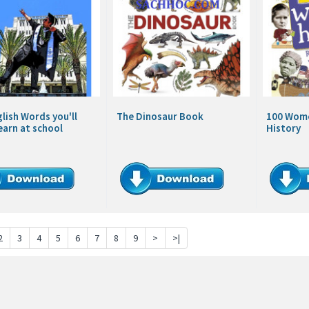
lish Words you'll
The Dinosaur Book
100 Wom
earn at school
History
2
3
4
5
6
7
8
9
>
>|