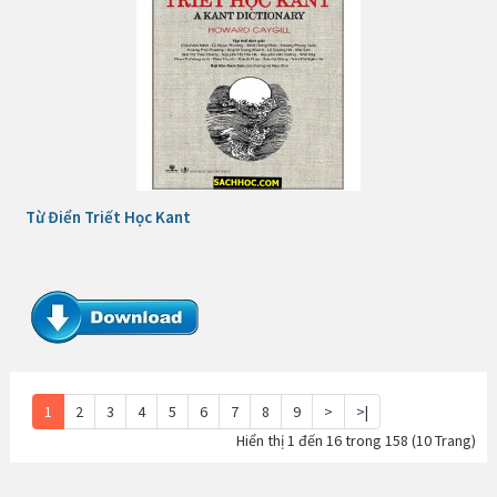
Từ Điển Triết Học Kant
1
2
3
4
5
6
7
8
9
>
>|
Hiển thị 1 đến 16 trong 158 (10 Trang)