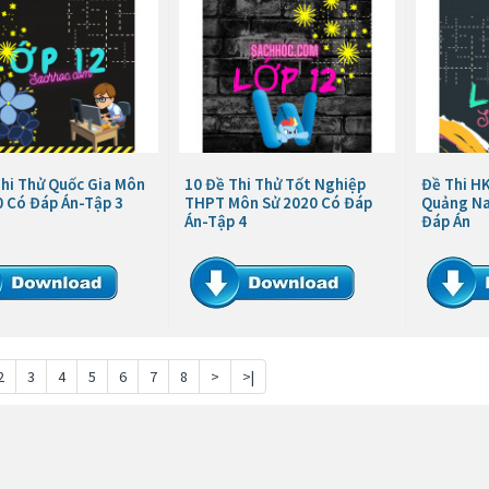
Thi Thử Quốc Gia Môn
10 Đề Thi Thử Tốt Nghiệp
Đề Thi HK
0 Có Đáp Án-Tập 3
THPT Môn Sử 2020 Có Đáp
Quảng Na
Án-Tập 4
Đáp Án
2
3
4
5
6
7
8
>
>|