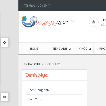
Tài khoản của tôi
THƯ
Cập
HOME
TIẾNG ANH
Y HỌC
PHON
TRANG CHỦ
LỊCH SỬ 12
Danh Mục
Sách Tiếng Anh
Sách Y Học