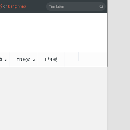
ký
or
Đăng nhập
I
TIN HỌC
LIÊN HỆ