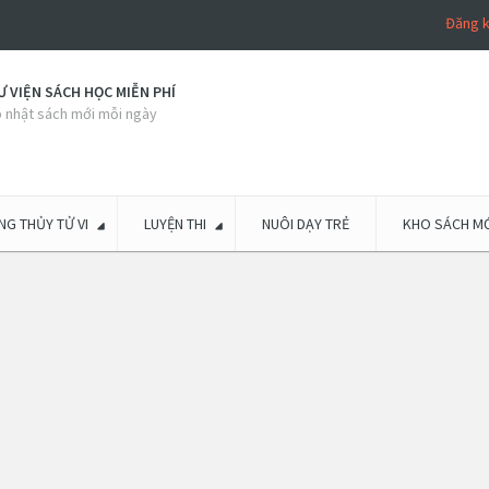
Đăng 
 VIỆN SÁCH HỌC MIỄN PHÍ
 nhật sách mới mỗi ngày
G THỦY TỬ VI
LUYỆN THI
NUÔI DẠY TRẺ
KHO SÁCH MỚ