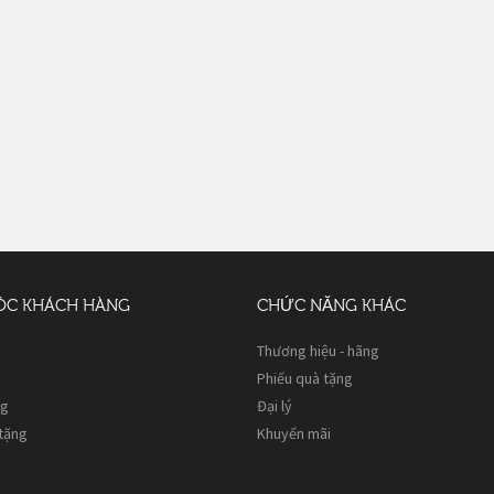
ÓC KHÁCH HÀNG
CHỨC NĂNG KHÁC
Thương hiệu - hãng
Phiếu quà tặng
ng
Đại lý
 tặng
Khuyến mãi