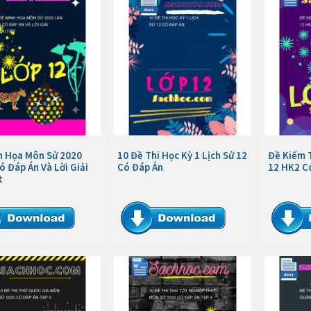
h Họa Môn Sử 2020
10 Đề Thi Học Kỳ 1 Lịch Sử 12
Đề Kiểm T
ó Đáp Án Và Lời Giải
Có Đáp Án
12 HK2 C
t