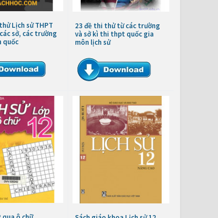
 thử Lịch sử THPT
23 đề thi thử từ các trường
các sở, các trường
và sở kì thi thpt quốc gia
n quốc
môn lịch sử
2 qua ô chữ
Sách giáo khoa Lịch sử 12