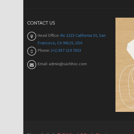
CONTACT US
Head Office:
No 2215 California St, San
Francisco, CA 94115, USA
Phone:
(+1) 857 219 7633
Email:
admin@sachhoc.com