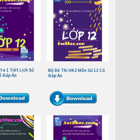
ra 1 Tiết Lịch Sử
Bộ Đề Thi HK2 Môn Sử 12 Có
ó Đáp Án
Đáp Án