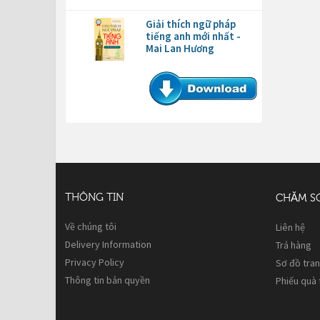
Giải thích ngữ pháp
tiếng anh mới nhất -
Mai Lan Hương
THÔNG TIN
CHĂM S
Về chúng tôi
Liên hệ
Delivery Information
Trả hàng
Privacy Policy
Sơ đồ tra
Thông tin bản quyền
Phiếu quà