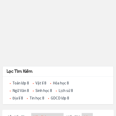
Lọc Tìm Kiếm
Toán lớp 8
Vật lí 8
Hóa học 8
Ngữ Văn 8
Sinh học 8
Lịch sử 8
Địa lí 8
Tin học 8
GDCD lớp 8