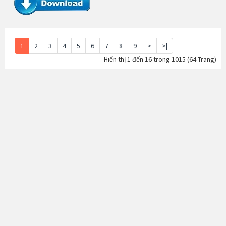
1
2
3
4
5
6
7
8
9
>
>|
Hiển thị 1 đến 16 trong 1015 (64 Trang)