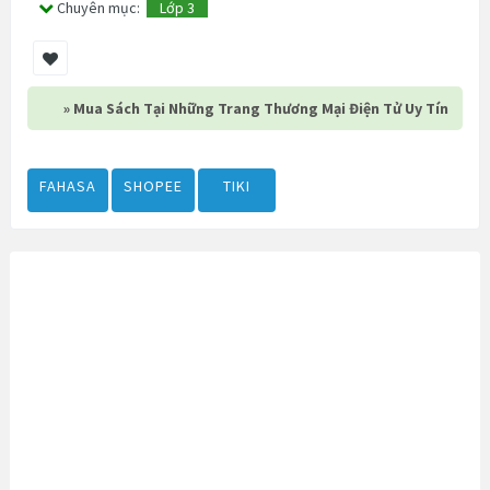
Chuyên mục:
Lớp 3
» Mua Sách Tại Những Trang Thương Mại Điện Tử Uy Tín
FAHASA
SHOPEE
TIKI