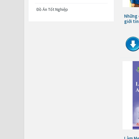
Đồ Án Tốt Nghiệp
Những c
giới tí
Làm Mẹ