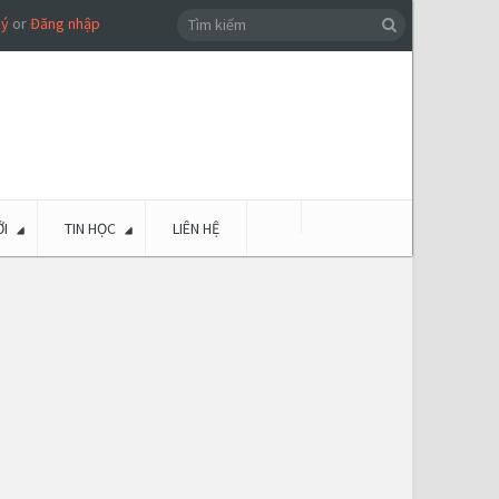
ký
or
Đăng nhập
I
TIN HỌC
LIÊN HỆ