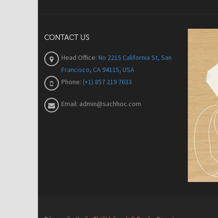
CONTACT US
Head Office:
No 2215 California St, San
Francisco, CA 94115, USA
Phone:
(+1) 857 219 7633
Email:
admin@sachhoc.com