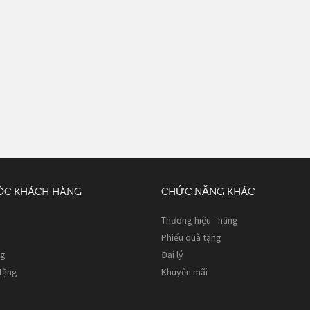
ÓC KHÁCH HÀNG
CHỨC NĂNG KHÁC
Thương hiệu - hãng
Phiếu quà tặng
ng
Đại lý
 tặng
Khuyến mãi