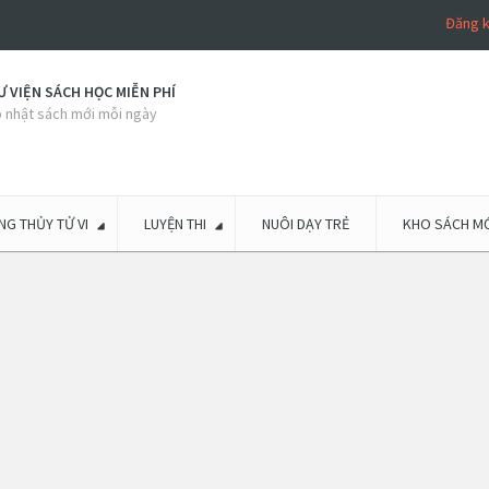
Đăng 
 VIỆN SÁCH HỌC MIỄN PHÍ
 nhật sách mới mỗi ngày
G THỦY TỬ VI
LUYỆN THI
NUÔI DẠY TRẺ
KHO SÁCH MỚ