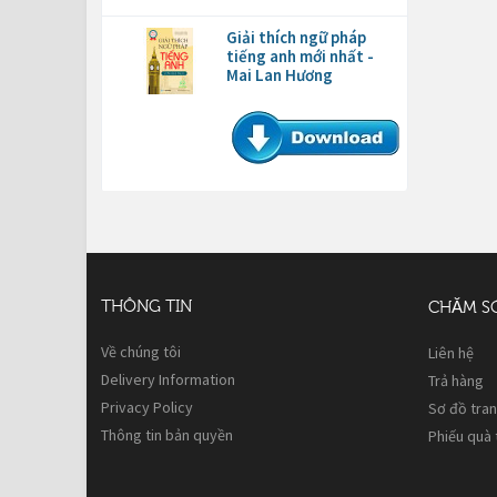
Giải thích ngữ pháp
tiếng anh mới nhất -
Mai Lan Hương
THÔNG TIN
CHĂM S
Về chúng tôi
Liên hệ
Delivery Information
Trả hàng
Privacy Policy
Sơ đồ tra
Thông tin bản quyền
Phiếu quà