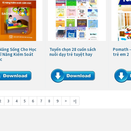
 Năng Sống Cho Học
Tuyển chọn 28 cuốn sách
Pomath -
Kĩ Năng Kiểm Soát
nuôi dạy trẻ tuyệt hay
trẻ em 2
c
2
3
4
5
6
7
8
9
>
>|