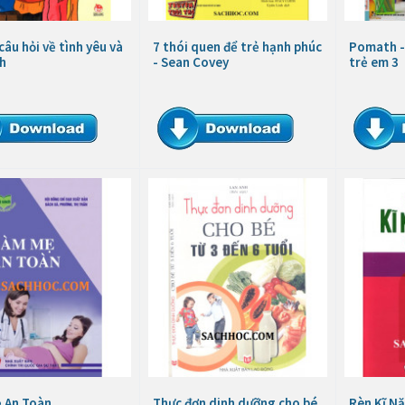
âu hỏi về tình yêu và
7 thói quen để trẻ hạnh phúc
Pomath -
nh
- Sean Covey
trẻ em 3
 An Toàn
Thực đơn dinh dưỡng cho bé
Rèn Kĩ N