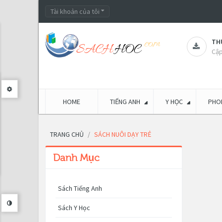
Tài khoản của tôi
THƯ
Cập
HOME
TIẾNG ANH
Y HỌC
PHON
TRANG CHỦ
SÁCH NUÔI DẠY TRẺ
Danh Mục
Sách Tiếng Anh
Sách Y Học