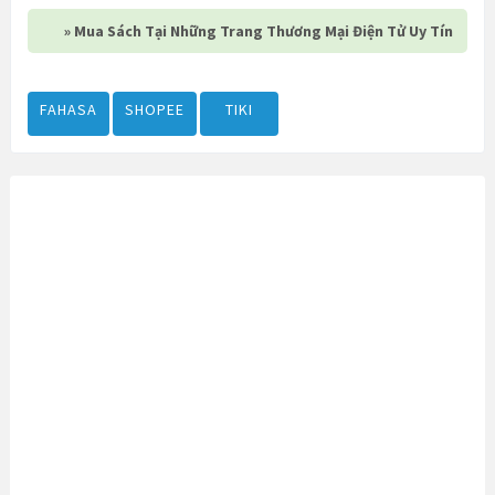
» Mua Sách Tại Những Trang Thương Mại Điện Tử Uy Tín
FAHASA
SHOPEE
TIKI