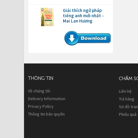
Giải thích ngữ pháp
tiếng anh mới nhất -
Mai Lan Hương
THÔNG TIN
CHĂM S
Về chúng tôi
Liên hệ
Delivery Information
Trả hàng
Privacy Policy
Sơ đồ tra
Thông tin bản quyền
Phiếu quà