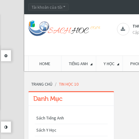
Tài khoản của tôi
THƯ
Cập
HOME
TIẾNG ANH
Y HỌC
PHON
TRANG CHỦ
TIN HỌC 10
Danh Mục
Sách Tiếng Anh
Sách Y Học