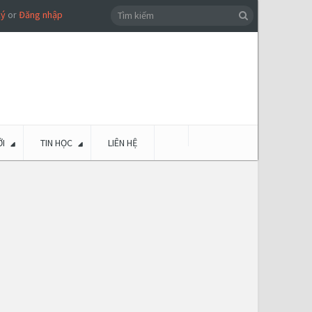
ký
or
Đăng nhập
I
TIN HỌC
LIÊN HỆ