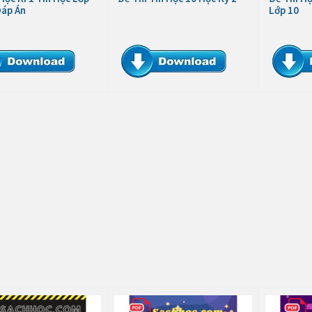
Đáp Án
Lớp 10