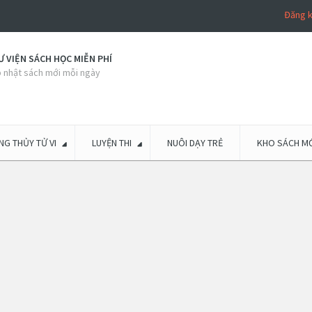
Đăng 
 VIỆN SÁCH HỌC MIỄN PHÍ
 nhật sách mới mỗi ngày
G THỦY TỬ VI
LUYỆN THI
NUÔI DẠY TRẺ
KHO SÁCH MỚ