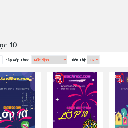
ọc 10
Sắp Xếp Theo:
Hiển Thị: