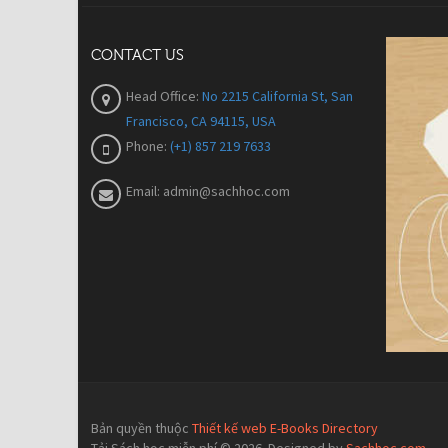
CONTACT US
Head Office:
No 2215 California St, San
Francisco, CA 94115, USA
Phone:
(+1) 857 219 7633
Email:
admin@sachhoc.com
Bản quyền thuộc
Thiết kế web E-Books Directory