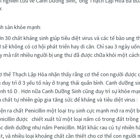
hi nghiên cứu về Canh Dưỡng Sinh, ông Thạch Lập Hòa đã đưa
:
nh sản khỏe mạnh:
 30 chất kháng sinh giúp tiêu diệt virus và các tế bào ung th
sẽ không có cơ hội phát triển hay di căn. Chỉ sau 3 ngày uốn
y mà rất nhiều người bị ung thư đã được chữa khỏi một cách 
 thể Thạch Lập Hòa nhận thấy rằng cơ thể con người được cấu
 duy trì ở 3 yếu tố này ở trạng thái quân bình. Canh dưỡng s
sinh tố D . Hơn nữa Canh Dưỡng Sinh cũng duy trì sự khỏe mạn
hất tự nhiên gúp gia tăng sức để kháng và tiêu diệt virus :
n ra chất Penicillin một loại trụ sinh cực mạnh mở ra một bư
enicillin được chiết xuất từ một loại nấm có trong đất trồng 
 dinh dưỡng như nấm Penicillin. Mặt khác rau củ tự nhiên hấ
ắt, và nhiều loại khoáng chất cần thiết cho cơ thể con người 