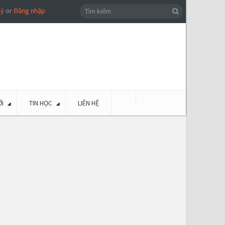
ký
or
Đăng nhập
I
TIN HỌC
LIÊN HỆ