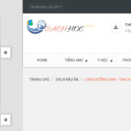
Tài khoản của tôi
THƯ
Cập
HOME
TIẾNG ANH
Y HỌC
PHON
TRANG CHỦ
SÁCH NẤU ĂN
CANH DƯỠNG SINH - THẠCH