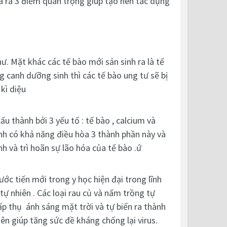
 ra 3 điểm quan trọng giúp tạo nên tác dụng
ư. Mặt khác các tế bào mới sản sinh ra là tế
g canh dưỡng sinh thì các tế bào ung tư sẽ bị
kì diệu
 thành bởi 3 yếu tố : tế bào , calcium và
inh có khả năng điều hòa 3 thành phần này và
h và trì hoãn sự lão hóa của tế bào .ứ
ớc tiến mới trong y học hiện đại trong lĩnh
tự nhiên . Các loại rau củ và nấm trồng tự
p thụ ánh sáng mặt trời và tự biến ra thành
nên giúp tăng sức đề kháng chống lại virus.