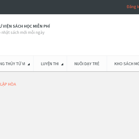
Đăng 
 VIỆN SÁCH HỌC MIỄN PHÍ
 nhật sách mới mỗi ngày
G THỦY TỬ VI
LUYỆN THI
NUÔI DẠY TRẺ
KHO SÁCH MỚ
 LẬP HÒA