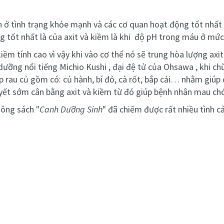
n ở tình trạng khỏe mạnh và các cơ quan hoạt động tốt nhất 
g tốt nhất là của axit và kiềm là khi độ pH trong máu ở mức 
m tính cao vì vậy khi vào cơ thể nó sẽ trung hòa lượng axit
ưỡng nổi tiếng Michio Kushi , đại đệ tử của Ohsawa , khi 
rau củ gồm có: củ hành, bí đỏ, cà rốt, bắp cải… nhằm giúp
yết sớm cân bằng axit và kiềm từ đó giúp bệnh nhân mau ch
uông sách
"
Canh Dưỡng Sinh
" đã chiếm được rất nhiều tình 