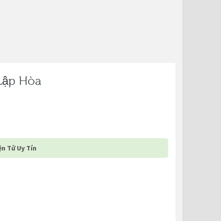
Lập Hòa
n Tử Uy Tín