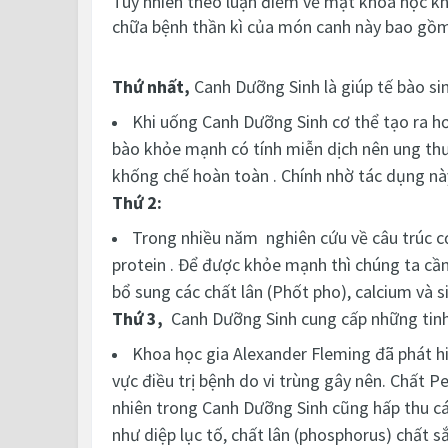
Tuy nhiên theo luận điểm về mặt khoa học k
chữa bệnh thần kì của món canh này bao gồm
Thứ nhất,
Canh Dưỡng Sinh là giúp tế bào si
Khi uống Canh Dưỡng Sinh cơ thể tạo ra hơn
bào khỏe mạnh có tính miễn dịch nên ung thư 
khống chế hoàn toàn . Chính nhờ tác dụng nà
Thứ 2:
Trong nhiều năm nghiên cứu về câu trúc cơ
protein . Để được khỏe mạnh thì chúng ta cần
bổ sung các chất lân (Phốt pho), calcium và 
Thứ 3,
Canh Dưỡng Sinh cung cấp những tinh c
Khoa học gia Alexander Fleming đã phát hiệ
vực điều trị bệnh do vi trùng gây nên. Chất P
nhiên trong Canh Dưỡng Sinh cũng hấp thu các
như diệp lục tố, chất lân (phosphorus) chất s