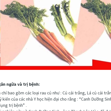
găn ngừa và trị bệnh:
hỉ bao gồm các loại rau củ như : Củ cải trắng, Lá củ cải trắn
 ý kiến của các nhà Y học hiện đại cho rằng : “Canh Dưỡng Sin
ụng trị bệnh” .