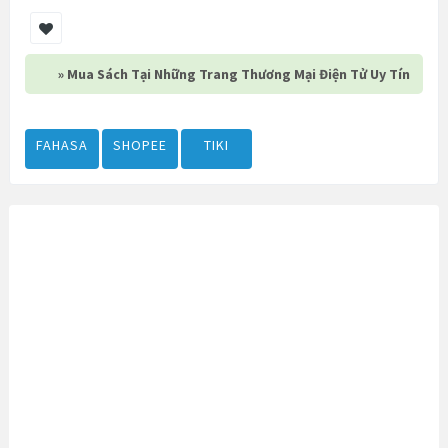
» Mua Sách Tại Những Trang Thương Mại Điện Tử Uy Tín
FAHASA
SHOPEE
TIKI