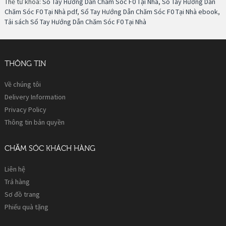
Thẻ từ khóa:
Sổ Tay Hướng Dẫn Chăm Sóc F0 Tại Nhà
,
Sổ Tay Hướng Dẫn
Chăm Sóc F0 Tại Nhà pdf
,
Sổ Tay Hướng Dẫn Chăm Sóc F0 Tại Nhà ebook
,
Tải sách Sổ Tay Hướng Dẫn Chăm Sóc F0 Tại Nhà
THÔNG TIN
Về chúng tôi
Delivery Information
Privacy Policy
Thông tin bản quyền
CHĂM SÓC KHÁCH HÀNG
Liên hệ
Trả hàng
Sơ đồ trang
Phiếu quà tặng