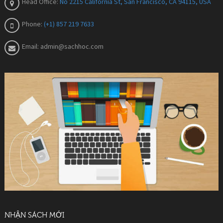
Head Office:
No 2215 California St, San Francisco, CA 94115, USA
Phone:
(+1) 857 219 7633
Email:
admin@sachhoc.com
NHẬN SÁCH MỚI