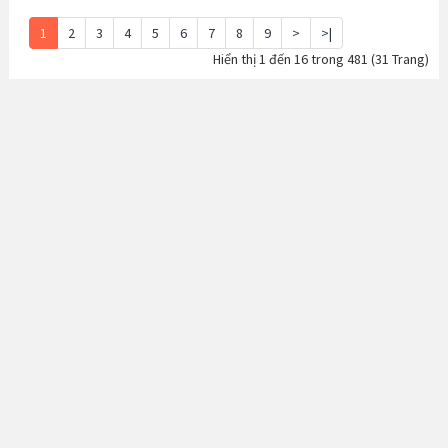
1
2
3
4
5
6
7
8
9
>
>|
Hiển thị 1 đến 16 trong 481 (31 Trang)