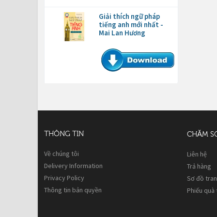
Giải thích ngữ pháp
tiếng anh mới nhất -
Mai Lan Hương
THÔNG TIN
CHĂM S
Về chúng tôi
Liên hệ
Delivery Information
Trả hàng
Privacy Policy
Sơ đồ tra
Thông tin bản quyền
Phiếu quà