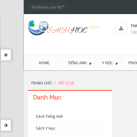
Tài khoản của tôi
THƯ
Cập
HOME
TIẾNG ANH
Y HỌC
PHON
TRANG CHỦ
VẬT LÍ 10
Danh Mục
Sách Tiếng Anh
Sách Y Học