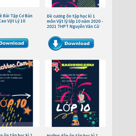
ề Bài Tập Cơ Bản
Đề cương ôn tập học kì 1
ao Vật Lý 10
môn Vật lý lớp 10 năm 2020 -
2021 THPT Nguyễn Văn Cừ
 ôn tập học kì 1
Hướng dẫn ôn tập học kì 1