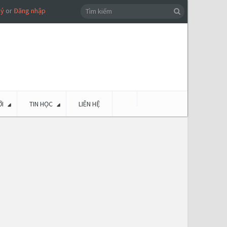
ký
or
Đăng nhập
I
TIN HỌC
LIÊN HỆ