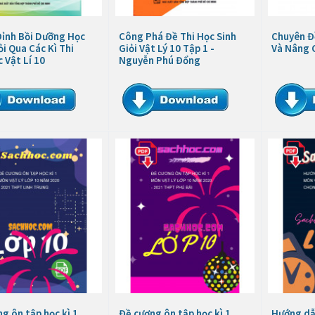
Đỉnh Bồi Dưỡng Học
Công Phá Đề Thi Học Sinh
Chuyên Đ
ỏi Qua Các Kì Thi
Giỏi Vật Lý 10 Tập 1 -
Và Nâng C
 Vật Lí 10
Nguyễn Phú Đổng
g ôn tập học kì 1
Đề cương ôn tập học kì 1
Hướng dẫn