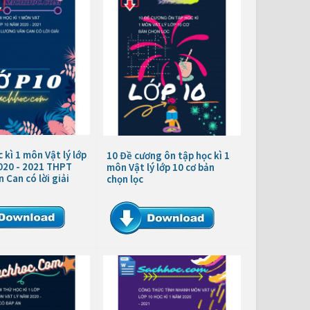
 kì 1 môn Vật lý lớp
10 Đề cương ôn tập học kì 1
020 - 2021 THPT
môn Vật lý lớp 10 cơ bản
 Can có lời giải
chọn lọc