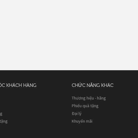
ÓC KHÁCH HÀNG
CHỨC NĂNG KHÁC
Thương hiệu - hãng
Phiếu quà tặng
ng
Đại lý
 tặng
Khuyến mãi