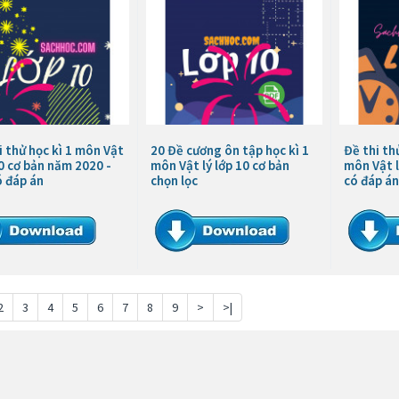
i thử học kì 1 môn Vật
20 Đề cương ôn tập học kì 1
Đề thi thử
10 cơ bản năm 2020 -
môn Vật lý lớp 10 cơ bản
môn Vật l
ó đáp án
chọn lọc
có đáp án
2
3
4
5
6
7
8
9
>
>|