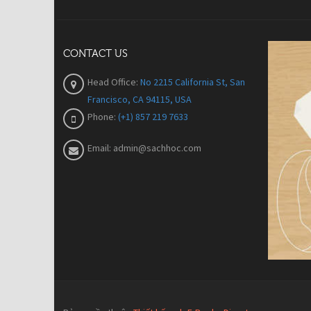
CONTACT US
Head Office:
No 2215 California St, San
Francisco, CA 94115, USA
Phone:
(+1) 857 219 7633
Email:
admin@sachhoc.com