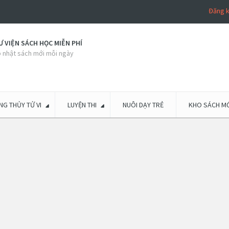
Đăng 
 VIỆN SÁCH HỌC MIỄN PHÍ
 nhật sách mới mỗi ngày
G THỦY TỬ VI
LUYỆN THI
NUÔI DẠY TRẺ
KHO SÁCH MỚ