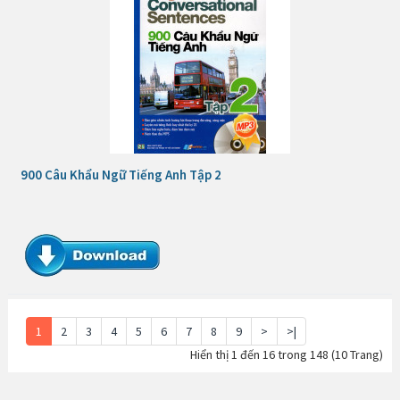
900 Câu Khẩu Ngữ Tiếng Anh Tập 2
1
2
3
4
5
6
7
8
9
>
>|
Hiển thị 1 đến 16 trong 148 (10 Trang)