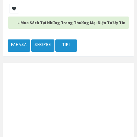
» Mua Sách Tại Những Trang Thương Mại Điện Tử Uy Tín
FAHASA
SHOPEE
TIKI