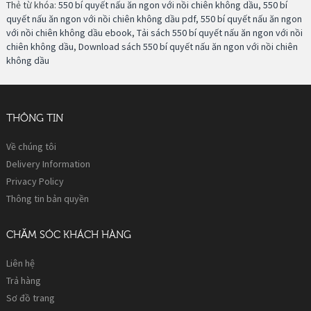
Thẻ từ khóa:
550 bí quyết nấu ăn ngon với nồi chiên không dầu
,
550 bí
quyết nấu ăn ngon với nồi chiên không dầu pdf
,
550 bí quyết nấu ăn ngon
với nồi chiên không dầu ebook
,
Tải sách 550 bí quyết nấu ăn ngon với nồi
chiên không dầu
,
Download sách 550 bí quyết nấu ăn ngon với nồi chiên
không dầu
THÔNG TIN
Về chúng tôi
Delivery Information
Privacy Policy
Thông tin bản quyền
CHĂM SÓC KHÁCH HÀNG
Liên hệ
Trả hàng
Sơ đồ trang