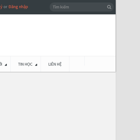
ký
or
Đăng nhập
I
TIN HỌC
LIÊN HỆ