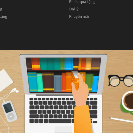
Phiếu quà tặng
ng
Đại lý
 tặng
Khuyến mãi