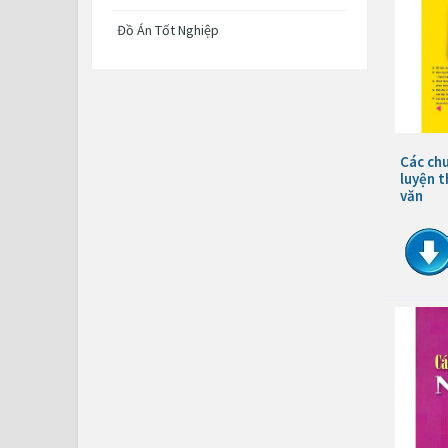
Đồ Án Tốt Nghiệp
Các chu
luyện t
văn