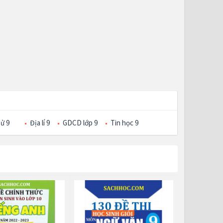
sử 9
Địa lí 9
GDCD lớp 9
Tin học 9