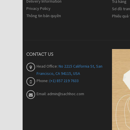
Delivery Information
Trả hàng
Privacy Policy
Sơ đồ tra
Thông tin bản quyền
Phiếu quà
CONTACT US
Head Office:
No 2215 California St, San
Francisco, CA 94115, USA
Phone:
(+1) 857 219 7633
Email:
admin@sachhoc.com