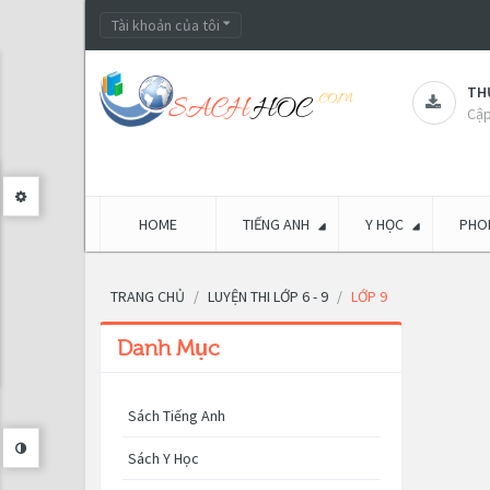
Tài khoản của tôi
THƯ
Cập
HOME
TIẾNG ANH
Y HỌC
PHON
TRANG CHỦ
LUYỆN THI LỚP 6 - 9
LỚP 9
Danh Mục
Sách Tiếng Anh
Sách Y Học