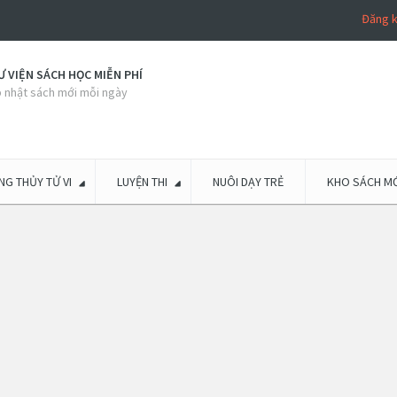
Đăng 
 VIỆN SÁCH HỌC MIỄN PHÍ
 nhật sách mới mỗi ngày
G THỦY TỬ VI
LUYỆN THI
NUÔI DẠY TRẺ
KHO SÁCH MỚ