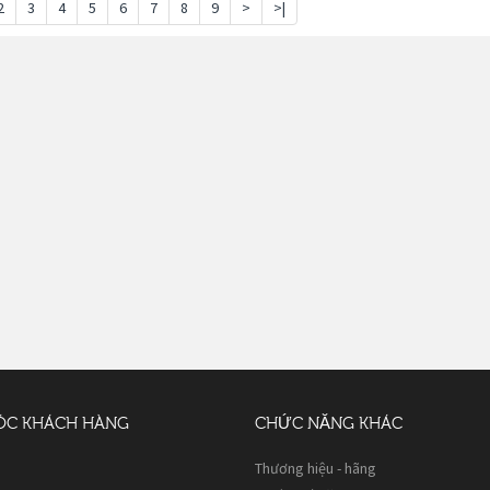
2
3
4
5
6
7
8
9
>
>|
ÓC KHÁCH HÀNG
CHỨC NĂNG KHÁC
Thương hiệu - hãng