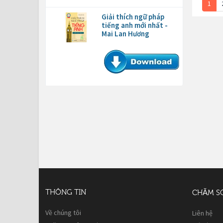
1
Giải thích ngữ pháp
tiếng anh mới nhất -
Mai Lan Hương
THÔNG TIN
CHĂM S
Về chúng tôi
Liên hệ