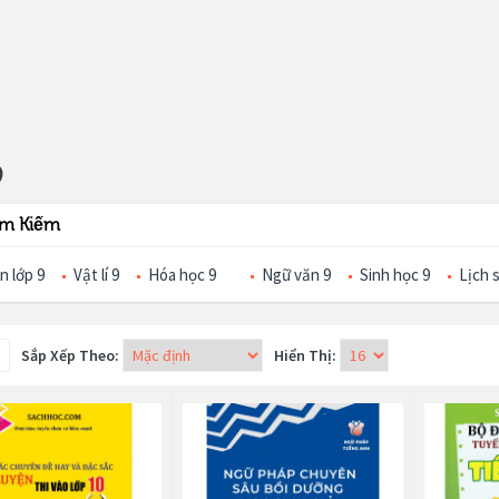
9
ìm Kiếm
n lớp 9
Vật lí 9
Hóa học 9
Ngữ văn 9
Sinh học 9
Lịch 
Sắp Xếp Theo:
Hiển Thị: