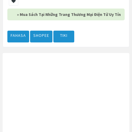
» Mua Sách Tại Những Trang Thương Mại Điện Tử Uy Tín
FAHASA
SHOPEE
TIKI