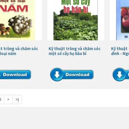
ật trồng và chăm sóc
Kỹ thuật trồng và chăm sóc
Kỹ thuật 
 loại nấm
một số cây họ bầu bí
đình - Ng
2
>
>|