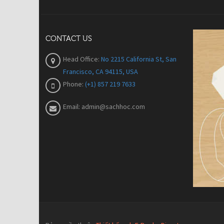
CONTACT US
Head Office:
No 2215 California St, San
Francisco, CA 94115, USA
Phone:
(+1) 857 219 7633
Email:
admin@sachhoc.com