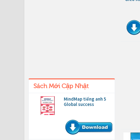
Sách Mới Cập Nhật
MindMap tiếng anh 5
Global success