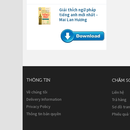
Giải thích ngữ pháp
tiếng anh mới nhất -
Mai Lan Hương
THÔNG TIN
CHĂM S
Về chúng tôi
Liên hệ
Delivery Information
Trả hàng
Privacy Policy
Sơ đồ tra
Thông tin bản quyền
Phiếu quà