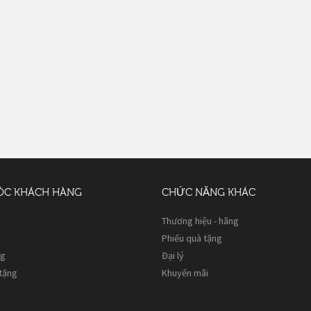
ÓC KHÁCH HÀNG
CHỨC NĂNG KHÁC
Thương hiệu - hãng
Phiếu quà tặng
ng
Đại lý
 tặng
Khuyến mãi