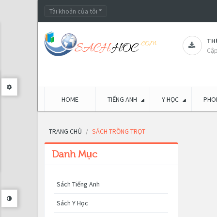
Tài khoản của tôi
THƯ
Cập
HOME
TIẾNG ANH
Y HỌC
PHON
TRANG CHỦ
SÁCH TRỒNG TRỌT
Danh Mục
Sách Tiếng Anh
Sách Y Học