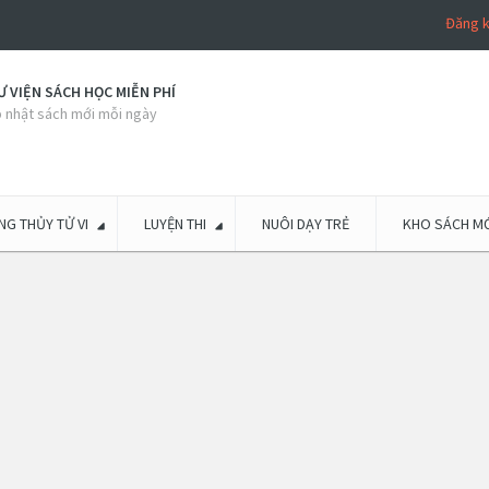
Đăng 
 VIỆN SÁCH HỌC MIỄN PHÍ
 nhật sách mới mỗi ngày
G THỦY TỬ VI
LUYỆN THI
NUÔI DẠY TRẺ
KHO SÁCH MỚ