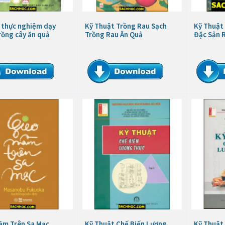
u thực nghiệm dạy
Kỹ Thuật Trồng Rau Sạch
Kỹ Thuật 
rồng cây ăn quả
Trồng Rau Ăn Quả
Đặc Sản 
ầm Trên Sa Mạc
Kỹ Thuật Chế Biến Lương
Kỹ Thuật