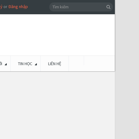
ký
or
Đăng nhập
I
TIN HỌC
LIÊN HỆ