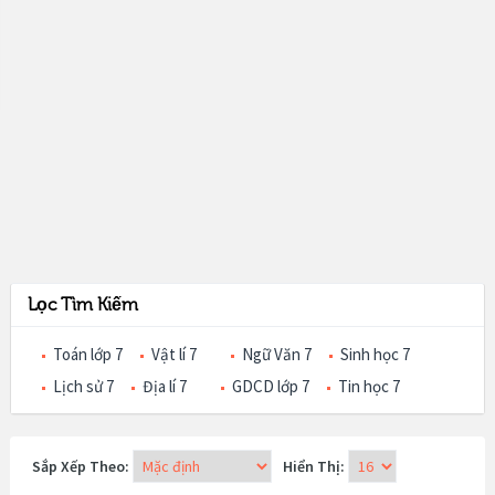
Lọc Tìm Kiếm
Toán lớp 7
Vật lí 7
Ngữ Văn 7
Sinh học 7
Lịch sử 7
Địa lí 7
GDCD lớp 7
Tin học 7
Sắp Xếp Theo:
Hiển Thị: