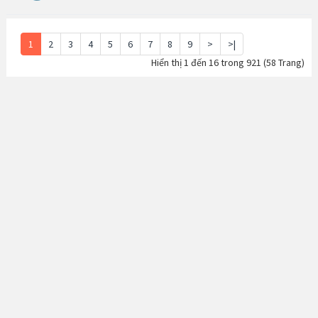
1
2
3
4
5
6
7
8
9
>
>|
Hiển thị 1 đến 16 trong 921 (58 Trang)