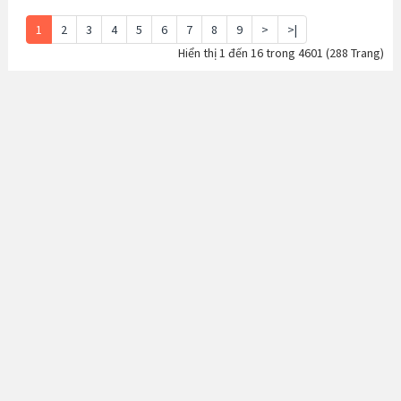
1
2
3
4
5
6
7
8
9
>
>|
Hiển thị 1 đến 16 trong 4601 (288 Trang)