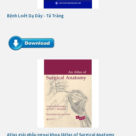
Bệnh Loét Dạ Dày - Tá Tràng
Atlas giải phẫu ngoại khoa (Atlas of Surgical Anatomy