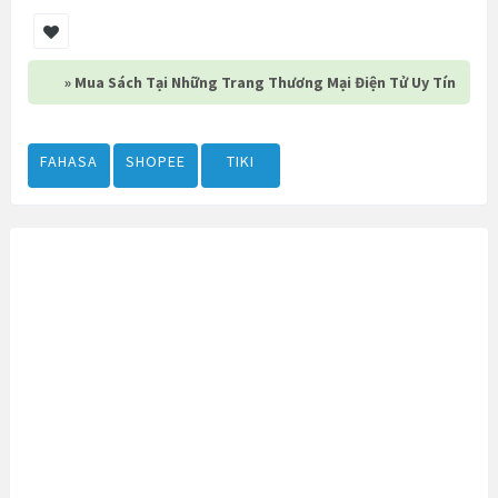
» Mua Sách Tại Những Trang Thương Mại Điện Tử Uy Tín
FAHASA
SHOPEE
TIKI