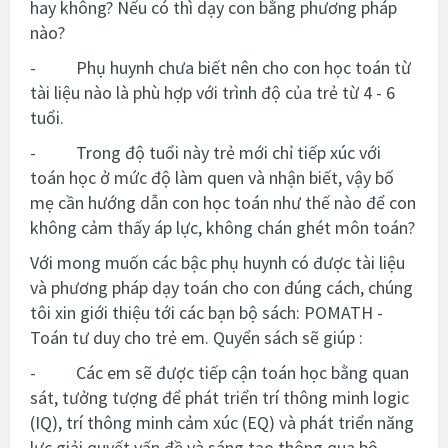
hay không? Nếu có thì dạy con bằng phương pháp
nào?
- Phụ huynh chưa biết nên cho con học toán từ
tài liệu nào là phù hợp với trình độ của trẻ từ 4 - 6
tuổi.
- Trong độ tuổi này trẻ mới chỉ tiếp xúc với
toán học ở mức độ làm quen và nhận biết, vậy bố
mẹ cần hướng dẫn con học toán như thế nào để con
không cảm thấy áp lực, không chán ghét môn toán?
Với mong muốn các bậc phụ huynh có được tài liệu
và phương pháp dạy toán cho con đúng cách, chúng
tôi xin giới thiệu tới các bạn bộ sách: POMATH -
Toán tư duy cho trẻ em. Quyển sách sẽ giúp :
- Các em sẽ được tiếp cận toán học bằng quan
sát, tưởng tượng để phát triển trí thông minh logic
(IQ), trí thông minh cảm xúc (EQ) và phát triển năng
lực giải quyết vấn đề và sáng tạo thông qua bộ