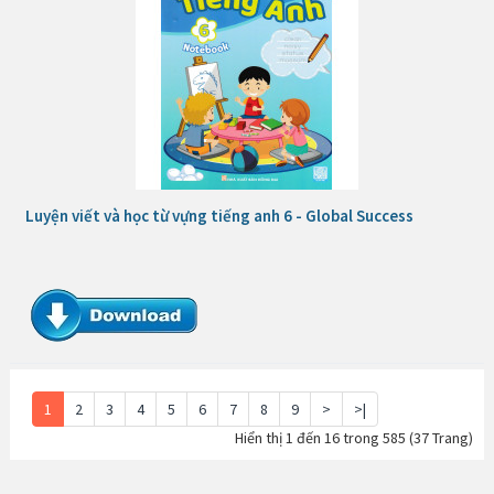
Luyện viết và học từ vựng tiếng anh 6 - Global Success
1
2
3
4
5
6
7
8
9
>
>|
Hiển thị 1 đến 16 trong 585 (37 Trang)