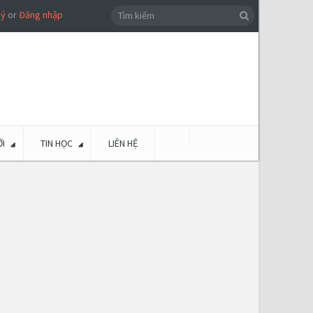
ký
or
Đăng nhập
I
TIN HỌC
LIÊN HỆ