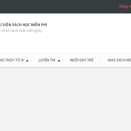
Đăng 
 VIỆN SÁCH HỌC MIỄN PHÍ
 nhật sách mới mỗi ngày
G THỦY TỬ VI
LUYỆN THI
NUÔI DẠY TRẺ
KHO SÁCH MỚ