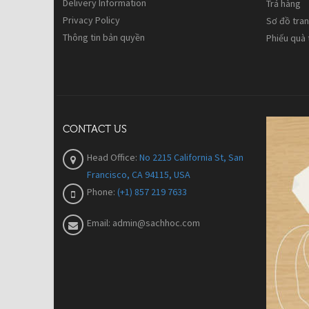
Delivery Information
Trả hàng
Privacy Policy
Sơ đồ tra
Thông tin bản quyền
Phiếu quà
CONTACT US
Head Office:
No 2215 California St, San
Francisco, CA 94115, USA
Phone:
(+1) 857 219 7633
Email:
admin@sachhoc.com