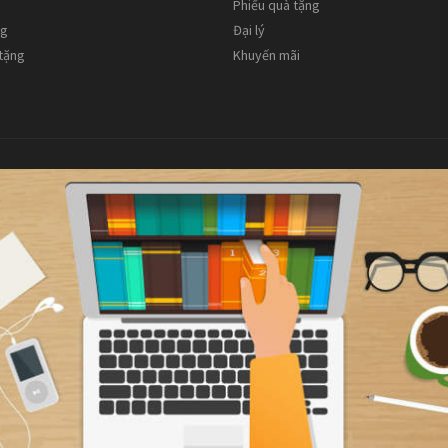
Phiếu quà tặng
ng
Đại lý
 tặng
Khuyến mãi