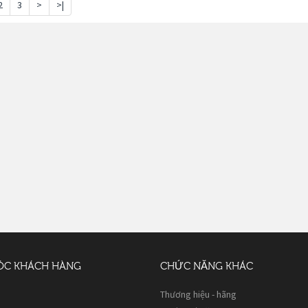
2
3
>
>|
ÓC KHÁCH HÀNG
CHỨC NĂNG KHÁC
Thương hiệu - hãng