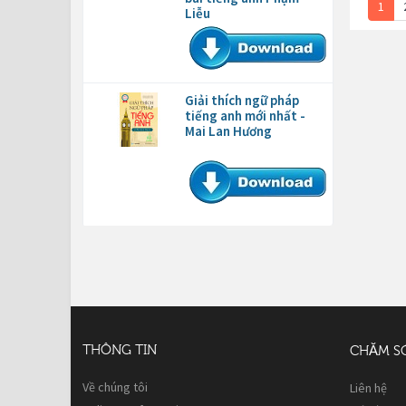
1
Liễu
Giải thích ngữ pháp
tiếng anh mới nhất -
Mai Lan Hương
THÔNG TIN
CHĂM S
Về chúng tôi
Liên hệ