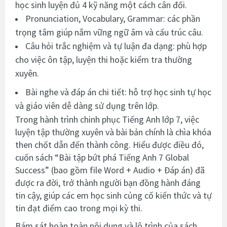
học sinh luyện đủ 4 kỹ năng một cách cân đối.
Pronunciation, Vocabulary, Grammar: các phần
trọng tâm giúp nắm vững ngữ âm và cấu trúc câu.
Câu hỏi trắc nghiệm và tự luận đa dạng: phù hợp
cho việc ôn tập, luyện thi hoặc kiểm tra thường
xuyên.
Bài nghe và đáp án chi tiết: hỗ trợ học sinh tự học
và giáo viên dễ dàng sử dụng trên lớp.
Trong hành trình chinh phục Tiếng Anh lớp 7, việc
luyện tập thường xuyên và bài bản chính là chìa khóa
then chốt dẫn đến thành công. Hiểu được điều đó,
cuốn sách “Bài tập bứt phá Tiếng Anh 7 Global
Success” (bao gồm file Word + Audio + Đáp án) đã
được ra đời, trở thành người bạn đồng hành đáng
tin cậy, giúp các em học sinh củng cố kiến thức và tự
tin đạt điểm cao trong mọi kỳ thi.
Bám sát hoàn toàn nội dung và lộ trình của sách