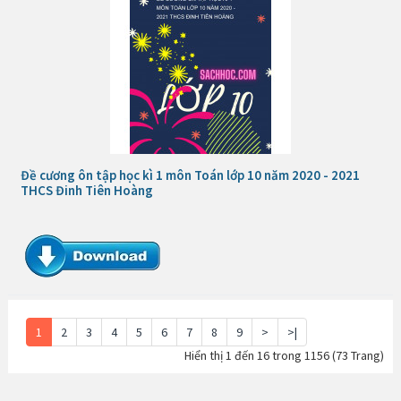
Đề cương ôn tập học kì 1 môn Toán lớp 10 năm 2020 - 2021
THCS Đinh Tiên Hoàng
1
2
3
4
5
6
7
8
9
>
>|
Hiển thị 1 đến 16 trong 1156 (73 Trang)