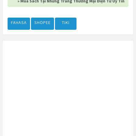
» Mua Sách Tại Những Trang Thương Mại Điện Tử Uy Tín
FAHASA
SHOPEE
TIKI