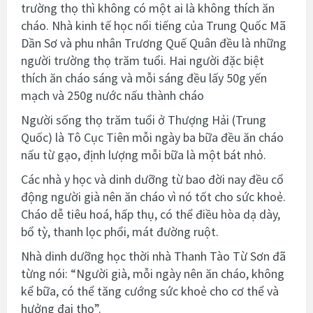
trường thọ thì không có một ai là không thích ăn
cháo. Nhà kinh tế học nổi tiếng của Trung Quốc Mã
Dần Sơ và phu nhân Trương Quế Quân đều là những
người trường thọ trăm tuổi. Hai người đặc biệt
thích ăn cháo sáng và mỗi sáng đều lấy 50g yến
mạch và 250g nước nấu thành cháo
Người sống thọ trăm tuổi ở Thượng Hải (Trung
Quốc) là Tô Cục Tiên mỗi ngày ba bữa đều ăn cháo
nấu từ gạo, định lượng mỗi bữa là một bát nhỏ.
Các nhà y học và dinh dưỡng từ bao đời nay đều cổ
động người già nên ăn cháo vì nó tốt cho sức khoẻ.
Cháo dễ tiêu hoá, hấp thụ, có thể điều hòa dạ dày,
bổ tỳ, thanh lọc phổi, mát đường ruột.
Nhà dinh dưỡng học thời nhà Thanh Tào Từ Sơn đã
từng nói: “Người già, mỗi ngày nên ăn cháo, không
kể bữa, có thể tăng cướng sức khoẻ cho cơ thể và
hưởng đại thọ”.