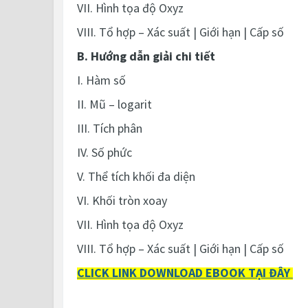
VII. Hình tọa độ Oxyz
VIII. Tổ hợp – Xác suất | Giới hạn | Cấp số
B. Hướng dẫn giải chi tiết
I. Hàm số
II. Mũ – logarit
III. Tích phân
IV. Số phức
V. Thể tích khối đa diện
VI. Khối tròn xoay
VII. Hình tọa độ Oxyz
VIII. Tổ hợp – Xác suất | Giới hạn | Cấp số
CLICK LINK DOWNLOAD EBOOK TẠI ĐÂY