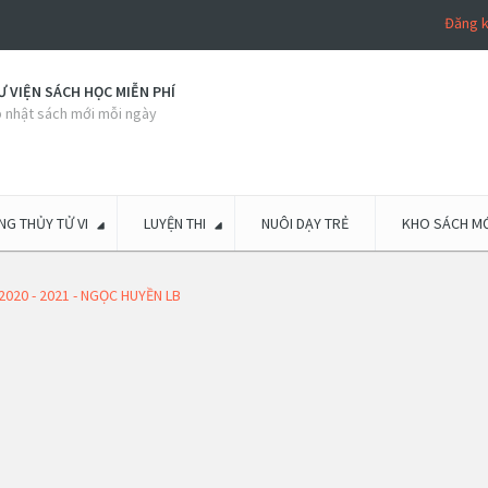
Đăng 
 VIỆN SÁCH HỌC MIỄN PHÍ
 nhật sách mới mỗi ngày
G THỦY TỬ VI
LUYỆN THI
NUÔI DẠY TRẺ
KHO SÁCH MỚ
2020 - 2021 - NGỌC HUYỀN LB