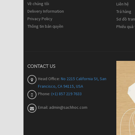
Về chúng tôi
Liên hệ
Delivery Information
Trả hàng
Privacy Policy
Sơ đồ tra
Thông tin bản quyền
Phiếu quà
CONTACT US
Head Office:
No 2215 California St, San
Francisco, CA 94115, USA
Phone:
(+1) 857 219 7633
Email:
admin@sachhoc.com