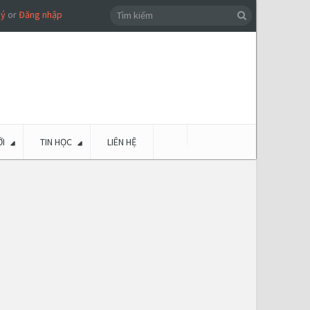
ký
or
Đăng nhập
I
TIN HỌC
LIÊN HỆ