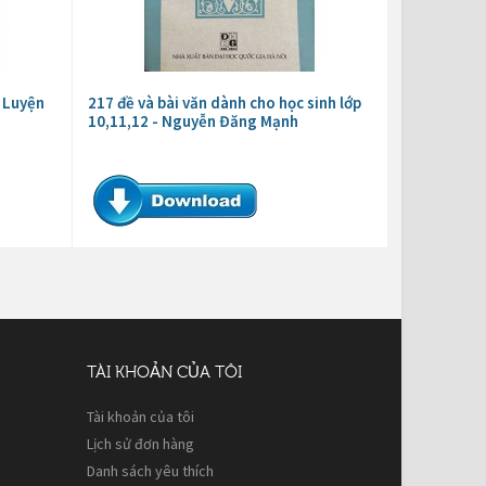
 Luyện
217 đề và bài văn dành cho học sinh lớp
10,11,12 - Nguyễn Đăng Mạnh
TÀI KHOẢN CỦA TÔI
Tài khoản của tôi
Lịch sử đơn hàng
Danh sách yêu thích