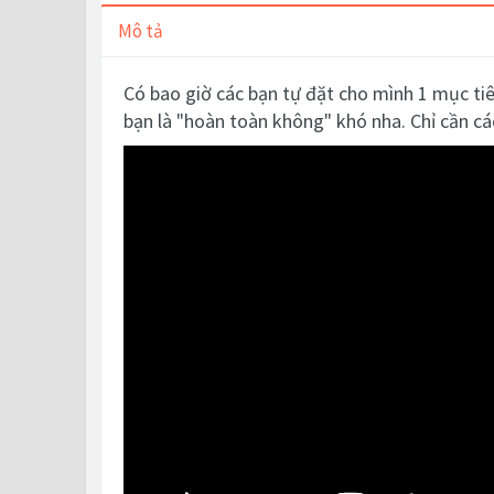
Mô tả
Có bao giờ các bạn tự đặt cho mình 1 mục t
bạn là "hoàn toàn không" khó nha. Chỉ cần ca