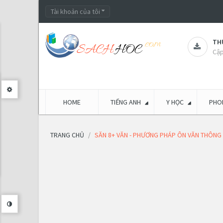
Tài khoản của tôi
THƯ
Cập
HOME
TIẾNG ANH
Y HỌC
PHON
TRANG CHỦ
SĂN 8+ VĂN - PHƯƠNG PHÁP ÔN VĂN THÔNG M