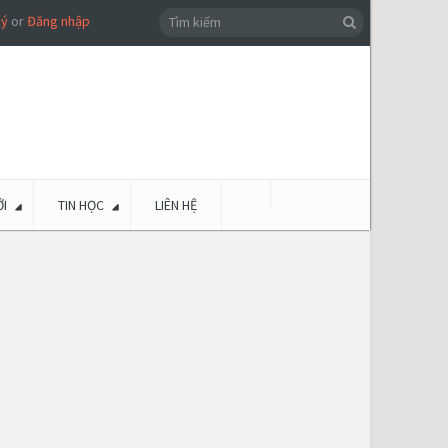
ký
or
Đăng nhập
I
TIN HỌC
LIÊN HỆ