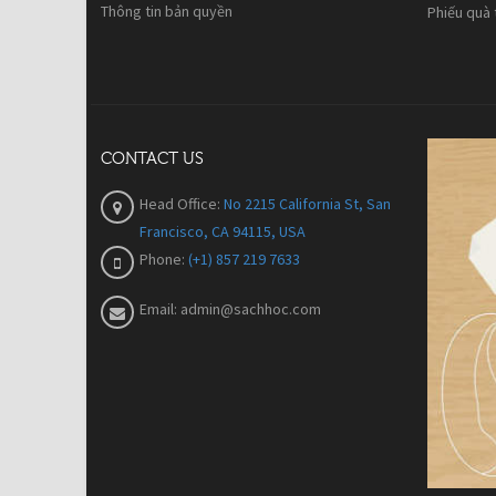
Thông tin bản quyền
Phiếu quà
CONTACT US
Head Office:
No 2215 California St, San
Francisco, CA 94115, USA
Phone:
(+1) 857 219 7633
Email:
admin@sachhoc.com