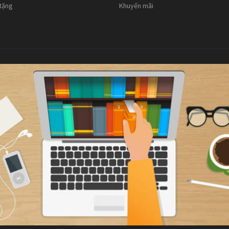
 tặng
Khuyến mãi