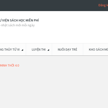
Đăng 
 VIỆN SÁCH HỌC MIỄN PHÍ
 nhật sách mới mỗi ngày
G THỦY TỬ VI
LUYỆN THI
NUÔI DẠY TRẺ
KHO SÁCH MỚ
INH THỜI 4.0