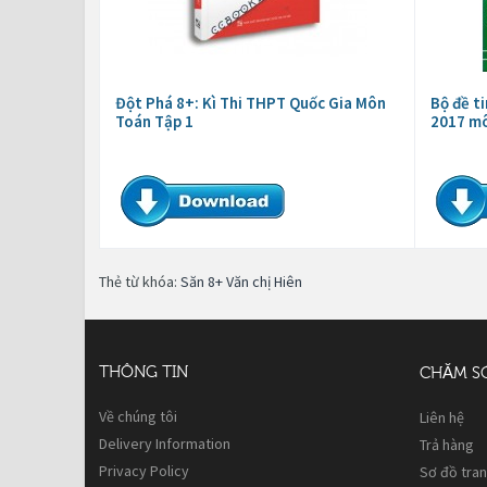
Đột Phá 8+: Kì Thi THPT Quốc Gia Môn
Bộ đề t
Toán Tập 1
2017 m
Thẻ từ khóa:
Săn 8+ Văn chị Hiên
THÔNG TIN
CHĂM S
Về chúng tôi
Liên hệ
Delivery Information
Trả hàng
Privacy Policy
Sơ đồ tra