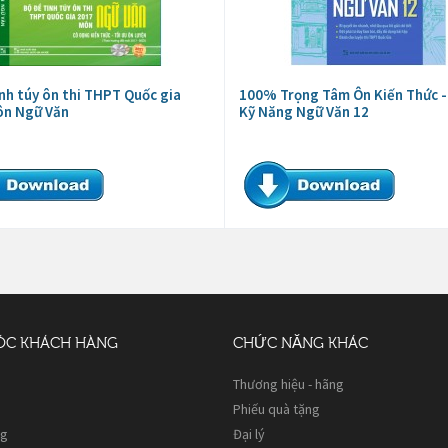
inh túy ôn thi THPT Quốc gia
100% Trọng Tâm Ôn Kiến Thức -
ôn Ngữ Văn
Kỹ Năng Ngữ Văn 12
ÓC KHÁCH HÀNG
CHỨC NĂNG KHÁC
Thương hiệu - hãng
Phiếu quà tặng
ng
Đại lý