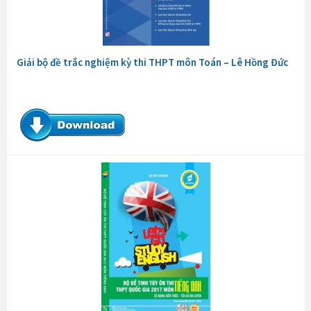
Giải bộ đề trắc nghiệm kỳ thi THPT môn Toán – Lê Hồng Đức