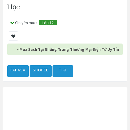
Học
Chuyên mục:
Lớp 12
» Mua Sách Tại Những Trang Thương Mại Điện Tử Uy Tín
FAHASA
SHOPEE
TIKI